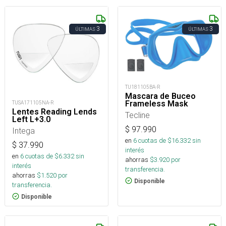
3
3
ÚLTIMAS
ÚLTIMAS
TU181105BA-R
Mascara de Buceo
Frameless Mask
TUSA171105NA-R
Lentes Reading Lends
Tecline
Left L+3.0
$
97.990
Intega
en
6
cuotas de $
16.332
sin
$
37.990
interés
en
6
cuotas de $
6.332
sin
ahorras
$
3.920
por
interés
transferencia.
ahorras
$
1.520
por
Disponible
transferencia.
Disponible