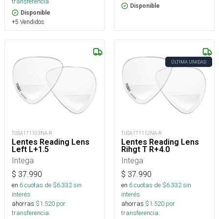
transferencia.
Disponible
Disponible
+5 Vendidos
ÚLTIMA UNIDAD
TUSA171103NA-R
TUSA171112NA-R
Lentes Reading Lens
Lentes Reading Lens
Left L+1.5
Rihgt T R+4.0
Intega
Intega
$
37.990
$
37.990
en
6
cuotas de $
6.332
sin
en
6
cuotas de $
6.332
sin
interés
interés
ahorras
$
1.520
por
ahorras
$
1.520
por
transferencia.
transferencia.