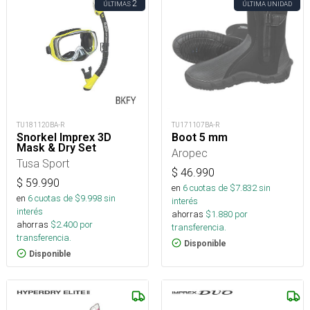
2
ÚLTIMAS
ÚLTIMA UNIDAD
TU181120BA-R
TU171107BA-R
Snorkel Imprex 3D
Boot 5 mm
Mask & Dry Set
Aropec
Tusa Sport
$
46.990
$
59.990
en
6
cuotas de $
7.832
sin
en
6
cuotas de $
9.998
sin
interés
interés
ahorras
$
1.880
por
ahorras
$
2.400
por
transferencia.
transferencia.
Disponible
Disponible