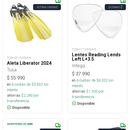
2
ÚLTIMA UNIDAD
ÚLTIMAS
TUSA171106NA-R
Lentes Reading Lends
TUSA181103NA-R
Left L+3.5
Aleta Liberator 2024
Intega
Tusa
$
37.990
$
55.990
en
6
cuotas de $
6.332
sin
en
6
cuotas de $
9.332
sin
interés
interés
ahorras
$
1.520
por
ahorras
$
2.240
por
transferencia.
transferencia.
Disponible
Disponible