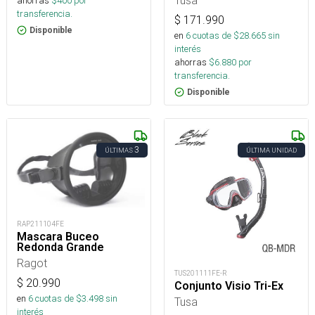
Tusa
ahorras
$
400
por
transferencia.
$
171.990
Disponible
en
6
cuotas de $
28.665
sin
interés
ahorras
$
6.880
por
transferencia.
Disponible
3
ÚLTIMAS
ÚLTIMA UNIDAD
RAP211104FE
Mascara Buceo
Redonda Grande
Ragot
TUS201111FE-R
$
20.990
Conjunto Visio Tri-Ex
en
6
cuotas de $
3.498
sin
Tusa
interés