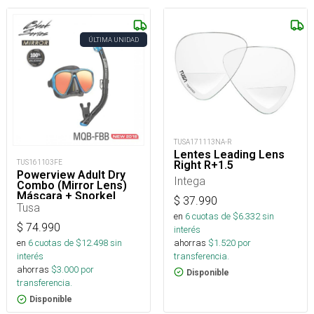
ÚLTIMA UNIDAD
TUSA171113NA-R
Lentes Leading Lens
TUS161103FE
Right R+1.5
Powerview Adult Dry
Intega
Combo (Mirror Lens)
Máscara + Snorkel
$
37.990
Tusa
en
6
cuotas de $
6.332
sin
$
74.990
interés
ahorras
$
1.520
por
en
6
cuotas de $
12.498
sin
transferencia.
interés
ahorras
$
3.000
por
Disponible
transferencia.
Disponible