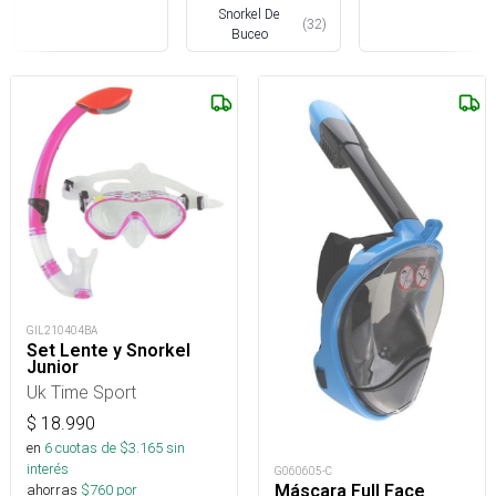
Snorkel De
(
32
)
Buceo
GIL210404BA
Set Lente y Snorkel
Junior
Uk Time Sport
$
18.990
en
6
cuotas de $
3.165
sin
interés
G060605-C
Máscara Full Face
ahorras
$
760
por