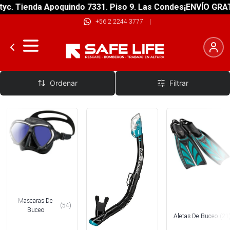
Tienda Apoquindo 7331. Piso 9. Las Condes
¡ENVÍO GRATIS! s
+56 2 2244 3777
|
Mascaras, Snorkel y Aletas de Buceo
Ordenar
Filtrar
Mascaras De
(
54
)
Buceo
Aletas De Buceo
(
21