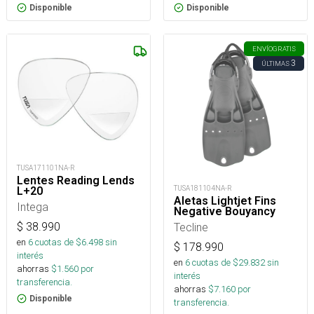
Disponible
Disponible
ENVÍO
GRATIS
3
ÚLTIMAS
TUSA171101NA-R
Lentes Reading Lends
TUSA181104NA-R
L+20
Aletas Lightjet Fins
Intega
Negative Bouyancy
$
38.990
Tecline
en
6
cuotas de $
6.498
sin
$
178.990
interés
en
6
cuotas de $
29.832
sin
ahorras
$
1.560
por
interés
transferencia.
ahorras
$
7.160
por
Disponible
transferencia.