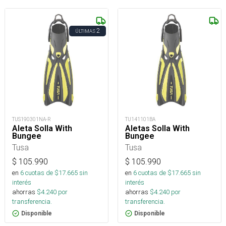
2
ÚLTIMAS
TUS190301NA-R
TU141101BA
Aleta Solla With
Aletas Solla With
Bungee
Bungee
Tusa
Tusa
$
105.990
$
105.990
en
6
cuotas de $
17.665
sin
en
6
cuotas de $
17.665
sin
interés
interés
ahorras
$
4.240
por
ahorras
$
4.240
por
transferencia.
transferencia.
Disponible
Disponible