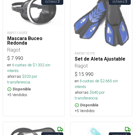
3
3
ÚLTIMAS
ÚLTIMAS
RAP211103FE
Mascara Buceo
Redonda
Ragot
RAP281101FE
$
7.990
Set de Aleta Ajustable
en
6
cuotas de $
1.332
sin
Ragot
interés
$
15.990
ahorras
$
320
por
en
6
cuotas de $
2.665
sin
transferencia.
interés
Disponible
ahorras
$
640
por
+5 Vendidos
transferencia.
Disponible
+5 Vendidos