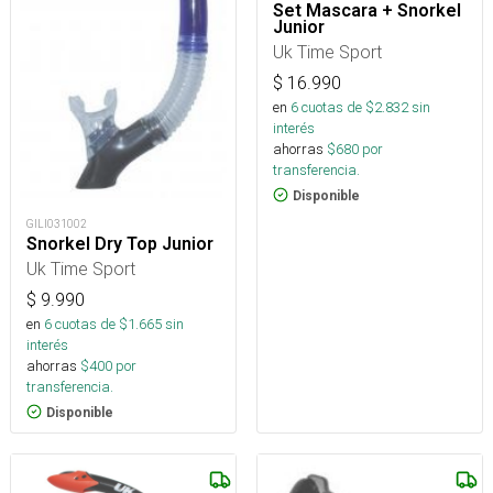
Set Mascara + Snorkel
Junior
Uk Time Sport
$
16.990
en
6
cuotas de $
2.832
sin
interés
ahorras
$
680
por
transferencia.
Disponible
GILI031002
Snorkel Dry Top Junior
Uk Time Sport
$
9.990
en
6
cuotas de $
1.665
sin
interés
ahorras
$
400
por
transferencia.
Disponible