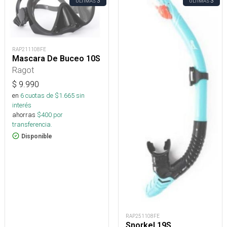
3
3
ÚLTIMAS
ÚLTIMAS
RAP211108FE
Mascara De Buceo 10S
Ragot
$
9.990
en
6
cuotas de $
1.665
sin
interés
ahorras
$
400
por
transferencia.
Disponible
RAP251108FE
Snorkel 19S