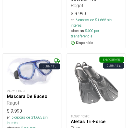
Ragot
$
9.990
en
6
cuotas de $
1.665
sin
interés
ahorras
$
400
por
transferencia.
Disponible
ENVÍO
GRATIS
2
ÚLTIMAS
3
ÚLTIMAS
RAP211107FE
Mascara De Buceo
Ragot
$
9.990
TUS201105FE
en
6
cuotas de $
1.665
sin
Aletas Tri-Force
interés