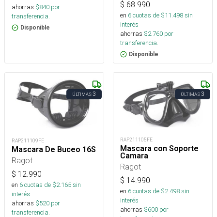
$
68.990
ahorras
$
840
por
en
6
cuotas de $
11.498
sin
transferencia.
interés
Disponible
ahorras
$
2.760
por
transferencia.
Disponible
3
3
ÚLTIMAS
ÚLTIMAS
RAP211105FE
RAP211109FE
Mascara con Soporte
Mascara De Buceo 16S
Camara
Ragot
Ragot
$
12.990
$
14.990
en
6
cuotas de $
2.165
sin
en
6
cuotas de $
2.498
sin
interés
interés
ahorras
$
520
por
ahorras
$
600
por
transferencia.