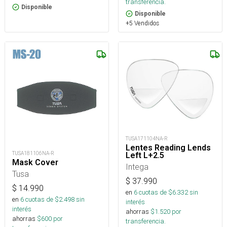
transferencia.
Disponible
Disponible
+5 Vendidos
TUSA171104NA-R
Lentes Reading Lends
TUSA181106NA-R
Left L+2.5
Mask Cover
Intega
Tusa
$
37.990
$
14.990
en
6
cuotas de $
6.332
sin
en
6
cuotas de $
2.498
sin
interés
interés
ahorras
$
1.520
por
ahorras
$
600
por
transferencia.