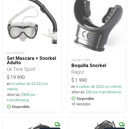
GILI1207013
Set Mascara + Snorkel
RAP281113FE
Adulto
Boquilla Snorkel
Uk Time Sport
Ragot
$
19.990
$
1.990
en
6
cuotas de $
3.332
sin
en
6
cuotas de $
332
sin interés
interés
ahorras
$
80
por transferencia.
ahorras
$
800
por
Disponible
transferencia.
+5 Vendidos
Disponible