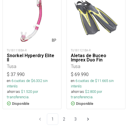
TU181118BA-R
TU181121BA-R
Snorkel Hyperdry Elite
Aletas de Buceo
II
Imprex Duo Fin
Tusa
Tusa
$
37.990
$
69.990
en
6
cuotas de $
6.332
sin
en
6
cuotas de $
11.665
sin
interés
interés
ahorras
$
1.520
por
ahorras
$
2.800
por
transferencia.
transferencia.
Disponible
Disponible
1
2
3