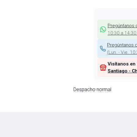
Pregúntanos 
10:30 a 14:30
Pregúntanos d
(
Lun. - Vie. 10
Visítanos en
Santiago - Ch
Despacho normal