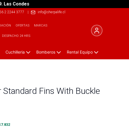
9. Las Condes
56 2 2244 3777
|
info@sherpalife.cl
DACIÓN
OFERTAS
MARCAS
DESPACHO 24 HRS
Cuchilleria
Bomberos
Rental Equipo
r Standard Fins With Buckle
$
7.832