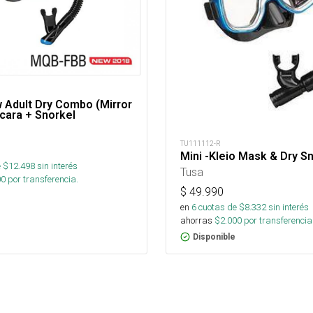
 Adult Dry Combo (Mirror
cara + Snorkel
TU111112-R
Mini -Kleio Mask & Dry S
 $
12.498
sin interés
Tusa
00
por transferencia.
$
49.990
en
6
cuotas de $
8.332
sin interés
ahorras
$
2.000
por transferencia
Disponible