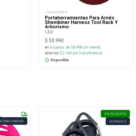
LM260508BA-R
Portaherramientas Para Arnés
Shembiner Harness Tool Rack Y
Arborismo
CMI
$
53.990
en
6
cuotas de $
8.998
sin interés
ahorras
$
2.160
por transferencia.
Disponible
ENVÍO
GRATIS
ÚLTIMA UNIDAD
3
ÚLTIMAS