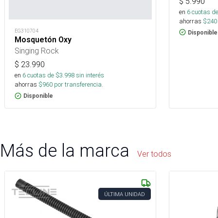
$
5.990
en
6
cuotas de
ahorras
$
240
EG310704
Disponible
Mosquetón Oxy
Singing Rock
$
23.990
en
6
cuotas de $
3.998
sin interés
ahorras
$
960
por transferencia.
Disponible
Más de la marca
Ver todos
ÚLTIMA UNIDAD