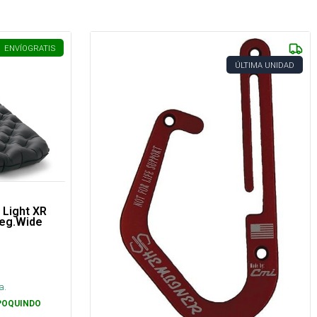
ENVÍO
GRATIS
ÚLTIMA UNIDAD
 Light XR
Reg.Wide
s
a.
POQUINDO