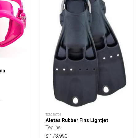
ona
.
TCS020703
Aletas Rubber Fins Lightjet
Tecline
$
173.990