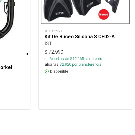
TEC112222-C
Kit De Buceo Silicona S CF02-A
IST
$
72.990
en
6
cuotas de $
12.165
sin interés
ahorras
$
2.920
por transferencia.
norkel
Disponible
.