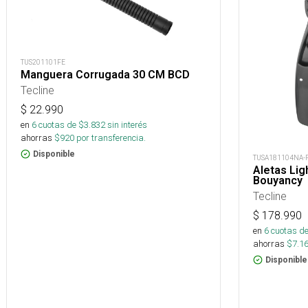
TUS201101FE
Manguera Corrugada 30 CM BCD
Tecline
$
22.990
en
6
cuotas de $
3.832
sin interés
ahorras
$
920
por transferencia.
Disponible
TUSA181104NA-
Aletas Lig
Bouyancy
Tecline
$
178.990
en
6
cuotas de
ahorras
$
7.1
Disponible