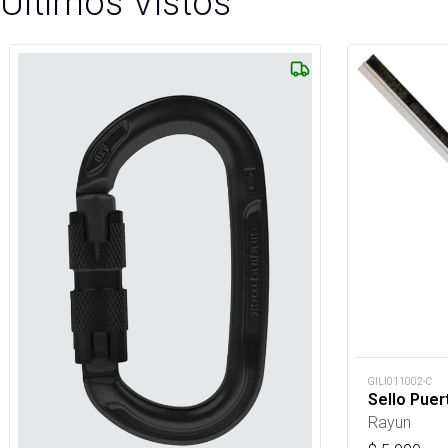
Últimos Vistos
GILI011002-C
Sello Puer
Rayun