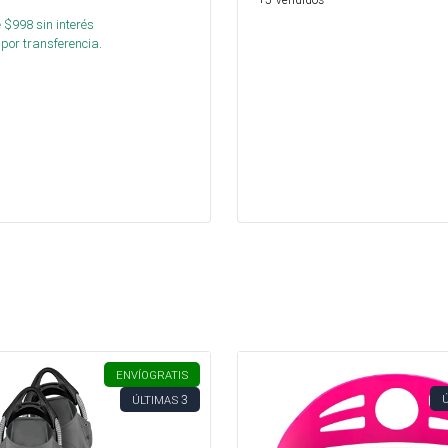
 $
998
sin interés
por transferencia.
ENVÍO
GRATIS
3
ÚLTIMAS