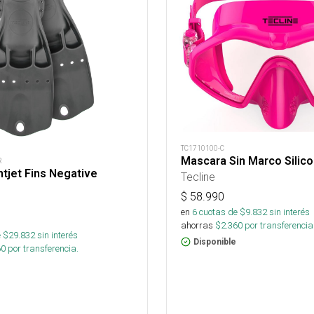
TC1710100-C
Mascara Sin Marco Silic
R
htjet Fins Negative
Tecline
$
58.990
en
6
cuotas de $
9.832
sin interés
ahorras
$
2.360
por transferencia
 $
29.832
sin interés
Disponible
60
por transferencia.