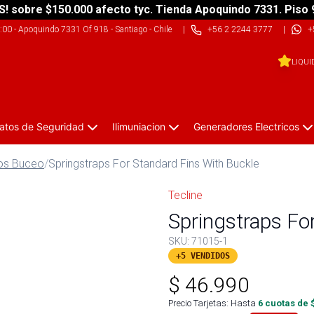
S! sobre $150.000 afecto tyc. Tienda Apoquindo 7331. Piso 
9:00
-
Apoquindo 7331 Of 918 - Santiago - Chile
|
+56 2 2244 3777
|
+
LIQUI
atos de Seguridad
Ilimuniacion
Generadores Electricos
os Buceo
/
Springstraps For Standard Fins With Buckle
Tecline
Springstraps Fo
SKU:
71015-1
+5 VENDIDOS
$
46.990
Precio Tarjetas: Hasta
6
cuotas de 