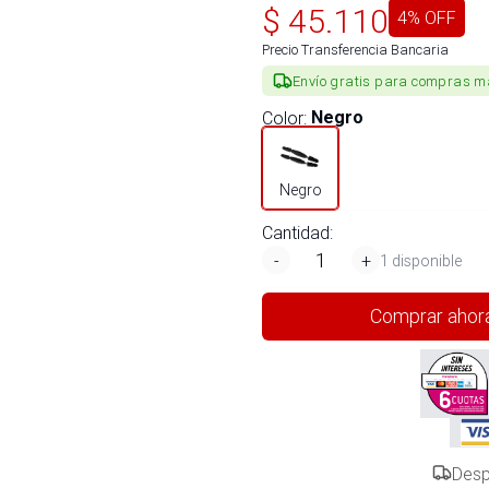
$
45.110
4
% OFF
Precio Transferencia Bancaria
Envío gratis para compras m
Color
:
Negro
Negro
Cantidad:
-
+
1 disponible
Comprar ahor
Desp