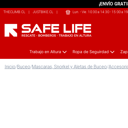
¡ENVÍO GRATI
THECLIMB.CL
|
JUSTBIKE.CL
|
THERIDERLAB.CL
Lun. - Vie. 10:30 a 14:30 - 15:00 a 1
Trabajo en Altura
Ropa de Seguirdad
Zap
Inicio
/
Buceo
/
Mascaras, Snorkel y Aletas de Buceo
/
Accesori