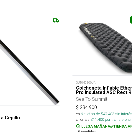
OUT040800JA
Colchoneta Inflable Ether
Pro Insulated ASC Rect.
Sea To Summit
$
284.900
en
6
cuotas de $
47.483
sin interé
ta Cepillo
ahorras
$
11.400
por transferenci
LLEGA MAÑANA✔️TIENDA A
+5 Vendidos