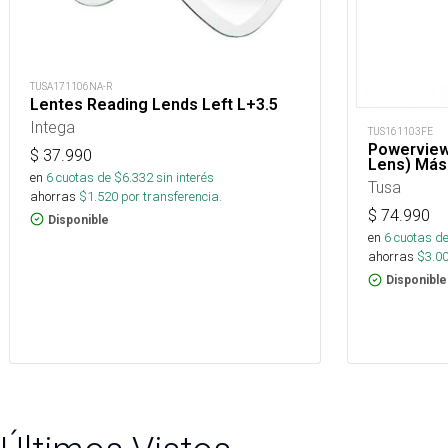
TUSA171106NA-R
Lentes Reading Lends Left L+3.5
Intega
TUS161103FE
Powerview
$
37.990
Lens) Más
en
6
cuotas de $
6.332
sin interés
Tusa
ahorras
$
1.520
por transferencia.
$
74.990
Disponible
en
6
cuotas de
ahorras
$
3.0
Disponible