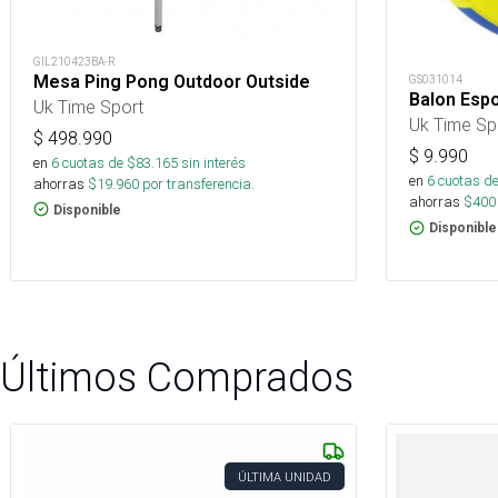
GIL210423BA-R
Mesa Ping Pong Outdoor Outside
GS031014
Balon Espo
Uk Time Sport
Uk Time Sp
$
498.990
$
9.990
en
6
cuotas de $
83.165
sin interés
en
6
cuotas de
ahorras
$
19.960
por transferencia.
ahorras
$
400
Disponible
Disponible
Últimos Comprados
ÚLTIMA UNIDAD