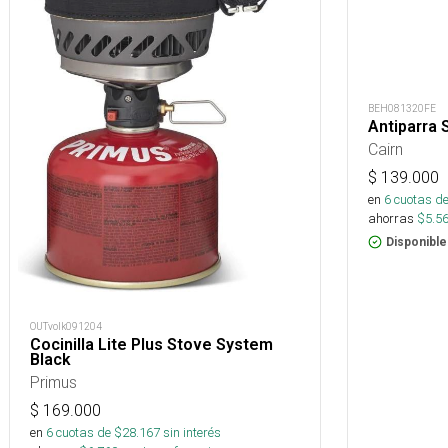
BEH081320FE
Antiparra S
Cairn
$
139.000
en
6
cuotas de
ahorras
$
5.5
Disponible
OUTvolk091204
Cocinilla Lite Plus Stove System
Black
Primus
$
169.000
en
6
cuotas de $
28.167
sin interés