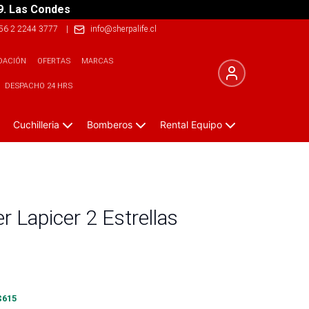
9. Las Condes
56 2 2244 3777
|
info@sherpalife.cl
DACIÓN
OFERTAS
MARCAS
DESPACHO 24 HRS
Cuchilleria
Bomberos
Rental Equipo
r Lapicer 2 Estrellas
$
615