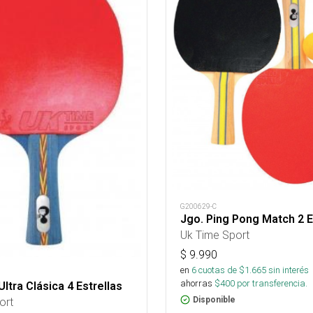
G200629-C
Jgo. Ping Pong Match 2 E
Uk Time Sport
$
9.990
en
6
cuotas de $
1.665
sin interés
ahorras
$
400
por transferencia.
Ultra Clásica 4 Estrellas
ort
Disponible