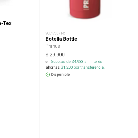
e-Tex
VOL170671-C
Botella Bottle
Primus
s
.
$
29.900
en
6
cuotas de $
4.983
sin interés
ahorras
$
1.200
por transferencia.
Disponible