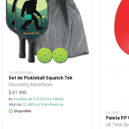
LM13052601NAD
Set de Pickleball Squatch Tek
Discovery Adventures
$
61.990
en
6
cuotas de $
10.332
sin interés
ahorras
$
2.480
por transferencia.
Disponible
GILI290911
Paleta P.P 
Uk Time Sp