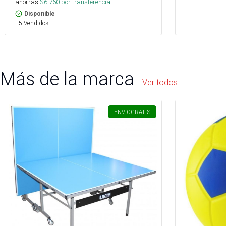
ahorras
$
6.760
por transferencia.
Disponible
+5 Vendidos
Más de la marca
Ver todos
ENVÍO
GRATIS