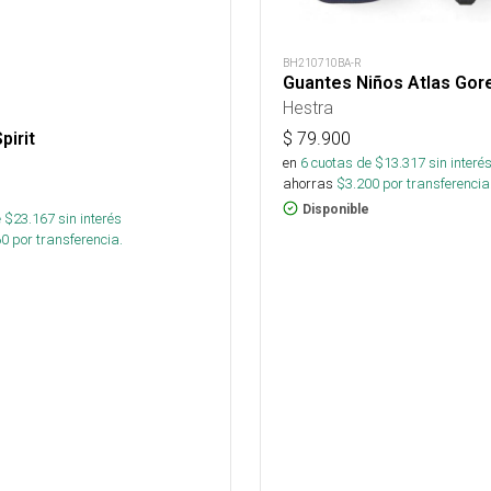
BH210710BA-R
Guantes Niños Atlas Gor
Hestra
$
79.900
pirit
en
6
cuotas de $
13.317
sin interé
ahorras
$
3.200
por transferencia
Disponible
 $
23.167
sin interés
60
por transferencia.