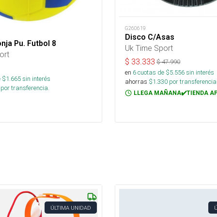
G260619
Disco C/Asas
nja Pu. Futbol 8
Uk Time Sport
ort
$
33.333
$
47.990
en
6
cuotas de $
5.556
sin interés
 $
1.665
sin interés
ahorras
$
1.330
por transferencia
por transferencia.
LLEGA MAÑANA✔️TIENDA A
ÚLTIMA UNIDAD