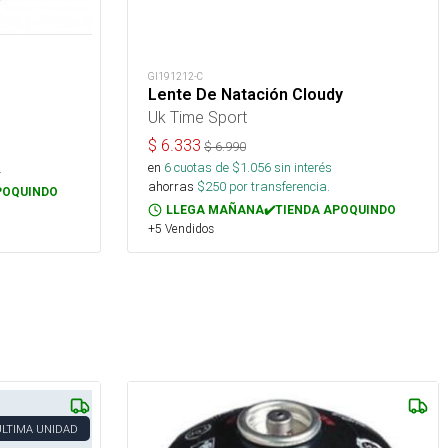
GI191212-C
Lente De Natación Cloudy
Uk Time Sport
$
6.333
$
6.990
en
6
cuotas de $
1.056
sin interés
.
ahorras
$
250
por transferencia.
POQUINDO
LLEGA MAÑANA✔️TIENDA APOQUINDO
+5 Vendidos
ÚLTIMA UNIDAD