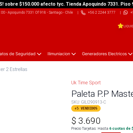
S! sobre $150.000 afecto tyc. Tienda Apoquindo 7331. Piso 
9:00
-
Apoquindo 7331 Of 918 - Santiago - Chile
|
+56 2 2244 3777
|
+
LIQUI
atos de Seguridad
Ilimuniacion
Generadores Electricos
er 2 Estrellas
Uk Time Sport
Paleta P.P Maste
SKU:
GILI290913-C
+5 VENDIDOS
$
3.690
Precio Tarjetas: Hasta
6
cuotas de 