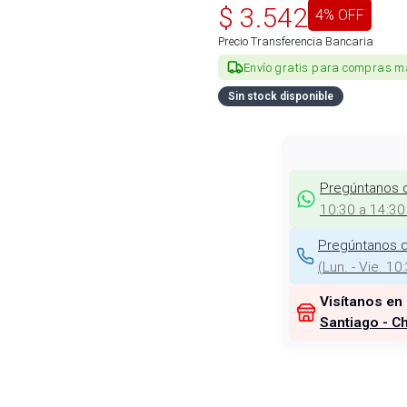
$
3.542
4
% OFF
Precio Transferencia Bancaria
Envío gratis para compras m
Sin stock disponible
Pregúntanos 
10:30 a 14:30
Pregúntanos d
(
Lun. - Vie. 10
Visítanos en
Santiago - Ch