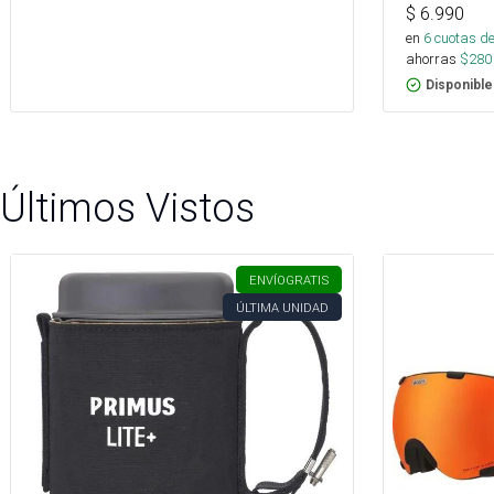
$
6.990
en
6
cuotas de
ahorras
$
280
Disponible
Últimos Vistos
ENVÍO
GRATIS
ÚLTIMA UNIDAD