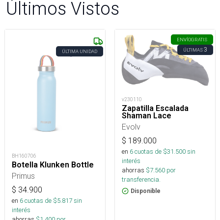
Últimos Vistos
ENVÍO
GRATIS
3
ÚLTIMAS
ÚLTIMA UNIDAD
v230110
Zapatilla Escalada
Shaman Lace
Evolv
$
189.000
en
6
cuotas de $
31.500
sin
BH160706
interés
Botella Klunken Bottle
ahorras
$
7.560
por
Primus
transferencia.
$
34.900
Disponible
en
6
cuotas de $
5.817
sin
interés
ahorras
$
1.400
por