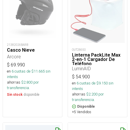
21382026BARB
Casco Nieve
OUT28650
Linterna PackLite Max
Arcore
2-en-1 Cargador De
Teléfono
$
69.990
LuminAID
en
6
cuotas de $
11.665
sin
$
54.900
interés
ahorras
$
2.800
por
en
6
cuotas de $
9.150
sin
transferencia.
interés
ahorras
$
2.200
por
disponible
Sin stock
transferencia.
Disponible
+5 Vendidos