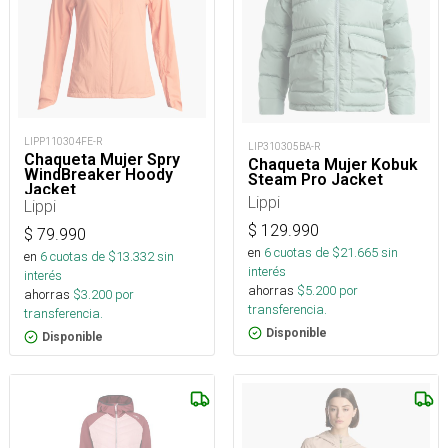
LIPP110304FE-R
LIP310305BA-R
Chaqueta Mujer Spry
Chaqueta Mujer Kobuk
WindBreaker Hoody
Steam Pro Jacket
Jacket
Lippi
Lippi
$
129.990
$
79.990
en
6
cuotas de $
21.665
sin
en
6
cuotas de $
13.332
sin
interés
interés
ahorras
$
5.200
por
ahorras
$
3.200
por
transferencia.
transferencia.
Disponible
Disponible