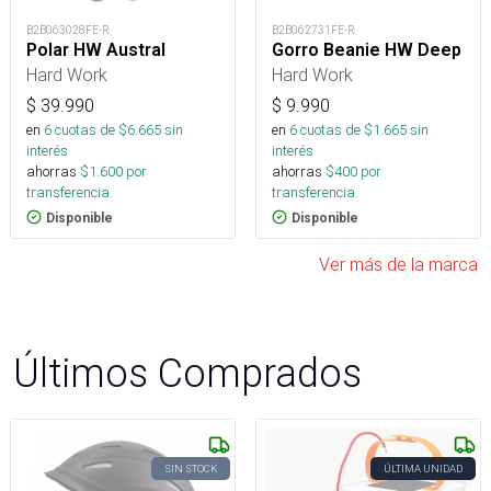
B2B063028FE-R
B2B062731FE-R
Polar HW Austral
Gorro Beanie HW Deep
Hard Work
Hard Work
$
39.990
$
9.990
en
6
cuotas de $
6.665
sin
en
6
cuotas de $
1.665
sin
interés
interés
ahorras
$
1.600
por
ahorras
$
400
por
transferencia.
transferencia.
Disponible
Disponible
Ver más de la marca
Últimos Comprados
SIN STOCK
ÚLTIMA UNIDAD