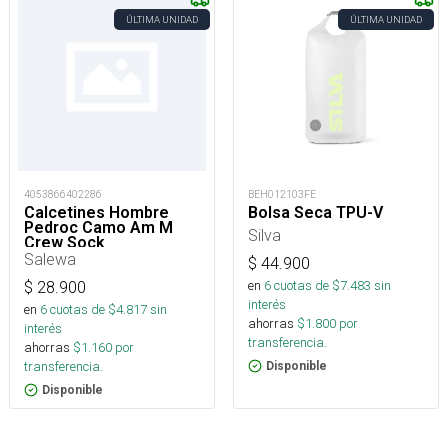
ÚLTIMA UNIDAD
ÚLTIMA UNIDAD
4053866402286
BEH012103FE
Calcetines Hombre
Bolsa Seca TPU-V
Pedroc Camo Am M
Silva
Crew Sock
Salewa
$
44.900
en
6
cuotas de $
7.483
sin
$
28.900
interés
en
6
cuotas de $
4.817
sin
ahorras
$
1.800
por
interés
transferencia.
ahorras
$
1.160
por
transferencia.
Disponible
Disponible