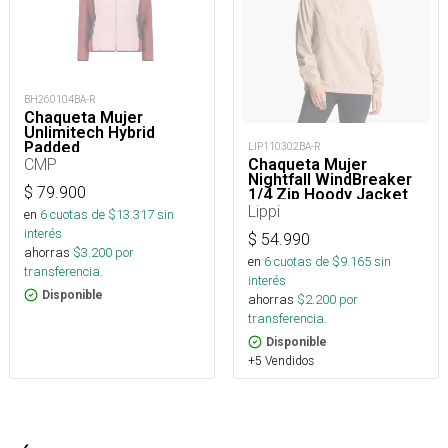
BH260104BA-R
Chaqueta Mujer
Unlimitech Hybrid
Padded
LIP110302BA-R
CMP
Chaqueta Mujer
Nightfall WindBreaker
$
79.900
1/4 Zip Hoody Jacket
Lippi
en
6
cuotas de $
13.317
sin
interés
$
54.990
ahorras
$
3.200
por
en
6
cuotas de $
9.165
sin
transferencia.
interés
Disponible
ahorras
$
2.200
por
transferencia.
Disponible
+5 Vendidos