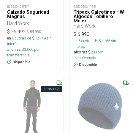
B2B220405FE-R
B2B063021FE-R
Calzado Seguridad
Tripack Calcetines HW
Magnus
Algodón Tobillero
Mujer
Hard Work
Hard Work
$
76.492
$
89.990
$
6.990
en
6
cuotas de $
12.749
sin
en
6
cuotas de $
1.165
sin
interés
interés
ahorras
$
3.060
por
ahorras
$
280
por
transferencia.
transferencia.
Disponible
Disponible
2
ÚLTIMAS