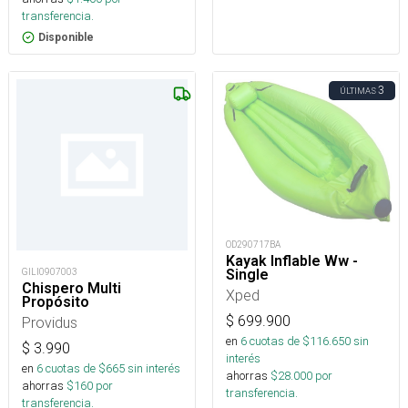
transferencia.
Disponible
3
ÚLTIMAS
OD290717BA
Kayak Inflable Ww -
Single
GILI0907003
Chispero Multi
Xped
Propósito
$
699.900
Providus
en
6
cuotas de $
116.650
sin
$
3.990
interés
en
6
cuotas de $
665
sin interés
ahorras
$
28.000
por
ahorras
$
160
por
transferencia.
transferencia.