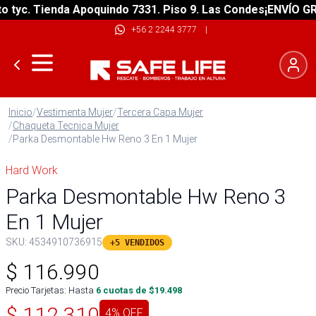
yc. Tienda Apoquindo 7331. Piso 9. Las Condes
¡ENVÍO GRATI
+56 2 2244 3777
|
Inicio
/
Vestimenta Mujer
/
Tercera Capa Mujer
/
Chaqueta Tecnica Mujer
/
Parka Desmontable Hw Reno 3 En 1 Mujer
Hard Work
Parka Desmontable Hw Reno 3
En 1 Mujer
SKU:
4534910736915
+5 VENDIDOS
$
116.990
Precio Tarjetas: Hasta
6
cuotas de $
19.498
$
112.310
4
% OFF