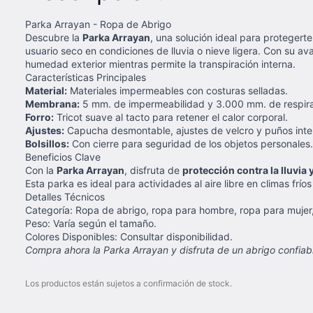
Parka Arrayan - Ropa de Abrigo
Descubre la
Parka Arrayan
, una solución ideal para protegert
usuario seco en condiciones de lluvia o nieve ligera. Con su
humedad exterior mientras permite la transpiración interna.
Características Principales
Material:
Materiales impermeables con costuras selladas.
Membrana:
5 mm. de impermeabilidad y 3.000 mm. de respirab
Forro:
Tricot suave al tacto para retener el calor corporal.
Ajustes:
Capucha desmontable, ajustes de velcro y puños inter
Bolsillos:
Con cierre para seguridad de los objetos personales.
Beneficios Clave
Con la
Parka Arrayan
, disfruta de
protección contra la lluvia y
Esta parka es ideal para actividades al aire libre en climas fr
Detalles Técnicos
Categoría: Ropa de abrigo, ropa para hombre, ropa para mujer
Peso: Varía según el tamaño.
Colores Disponibles: Consultar disponibilidad.
Compra ahora la Parka Arrayan y disfruta de un abrigo confiabl
Los productos están sujetos a confirmación de stock.