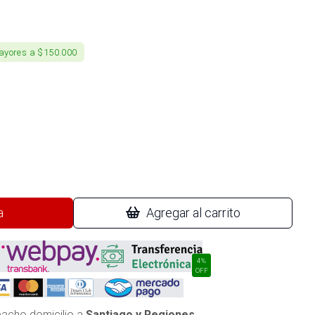
ayores a $150.000
a
Agregar al carrito
4%
OFF
acho domicilio a
Santiago y Regiones