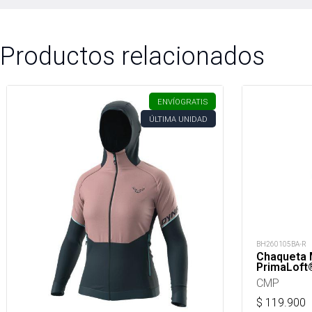
Productos relacionados
ENVÍO
GRATIS
ÚLTIMA UNIDAD
BH260105BA-R
Chaqueta M
PrimaLoft
CMP
$
119.900