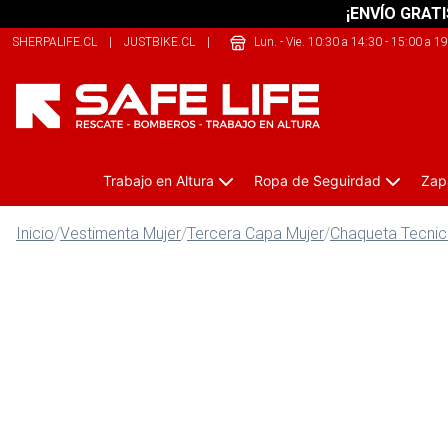
¡ENVÍO GRATI
SHERPALIFE.CL
|
JUSTBIKE.CL
|
209SPORTS.CL
Lun. - Vie. 10:30 a 14:30 - 15:00 a 1
Trabajo en Altura
Ropa de Seguirdad
Zap
Inicio
/
Vestimenta Mujer
/
Tercera Capa Mujer
/
Chaqueta Tecnic