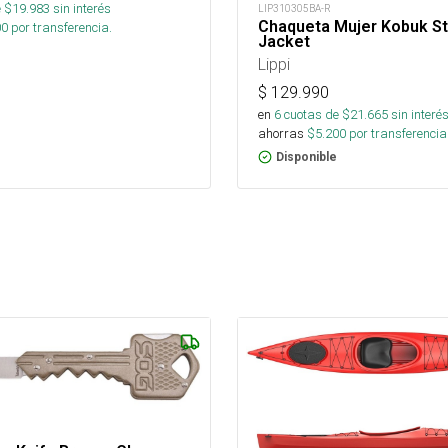
 $
19.983
sin interés
LIP310305BA-R
Chaqueta Mujer Kobuk S
00
por transferencia.
Jacket
Lippi
$
129.990
en
6
cuotas de $
21.665
sin interé
ahorras
$
5.200
por transferencia
Disponible