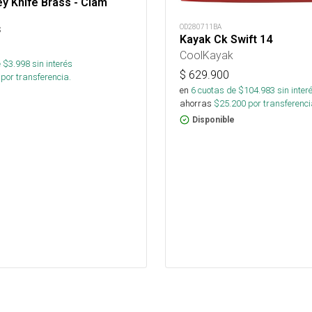
ey Knife Brass - Clam
s
OD280711BA
Kayak Ck Swift 14
CoolKayak
 $
3.998
sin interés
$
629.900
por transferencia.
en
6
cuotas de $
104.983
sin inter
ahorras
$
25.200
por transferenci
Disponible