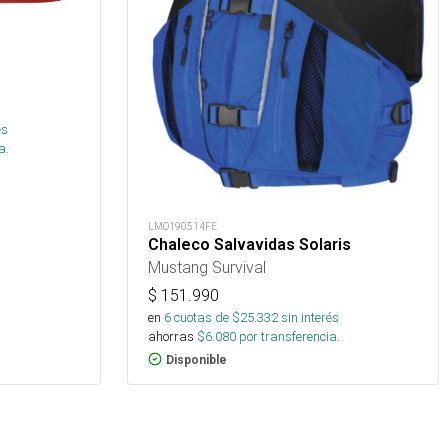
és
a.
LMO190514FE
Chaleco Salvavidas Solaris
Mustang Survival
$
151.990
en
6
cuotas de $
25.332
sin interés
ahorras
$
6.080
por transferencia.
Disponible