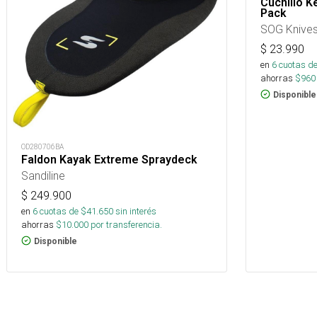
Cuchillo K
Pack
SOG Knive
$
23.990
en
6
cuotas de
ahorras
$
960
Disponible
OD280706BA
Faldon Kayak Extreme Spraydeck
Sandiline
$
249.900
en
6
cuotas de $
41.650
sin interés
ahorras
$
10.000
por transferencia.
Disponible