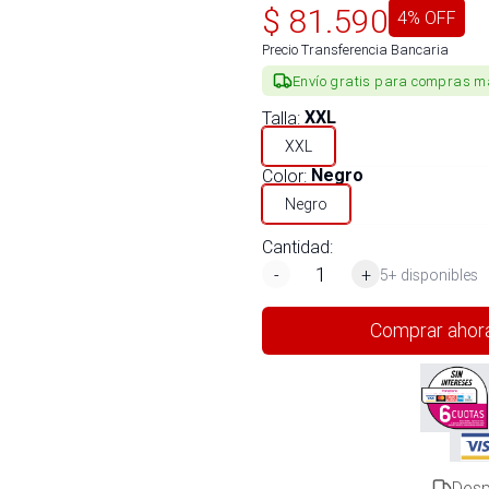
$
81.590
4
% OFF
Precio Transferencia Bancaria
Envío gratis para compras m
Talla
:
XXL
XXL
Color
:
Negro
Negro
Cantidad:
-
+
5+ disponibles
Comprar ahor
Desp