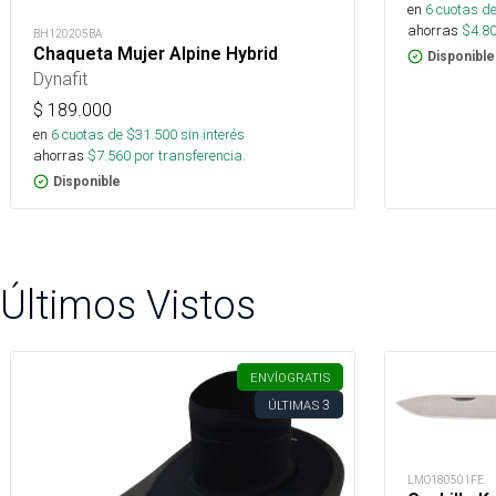
en
6
cuotas de
ahorras
$
4.8
BH120205BA
Chaqueta Mujer Alpine Hybrid
Disponible
Dynafit
$
189.000
en
6
cuotas de $
31.500
sin interés
ahorras
$
7.560
por transferencia.
Disponible
Últimos Vistos
ENVÍO
GRATIS
3
ÚLTIMAS
LMO180501FE