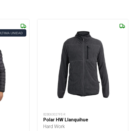
ÚLTIMA UNIDAD
B2B063027FE-R
Polar HW Llanquihue
Hard Work