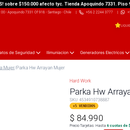
S! sobre $150.000 afecto tyc. Tienda Apoquindo 7331. Piso 
9:00
-
Apoquindo 7331 Of 918 - Santiago - Chile
|
+56 2 2244 3777
|
+
LIQUI
atos de Seguridad
Ilimuniacion
Generadores Electricos
a Mujer
/
Parka Hw Arrayan Mujer
Hard Work
Parka Hw Array
SKU:
4534910738887
+5 VENDIDOS
$
84.990
Precio Tarjetas: Hasta
6
cuotas de 