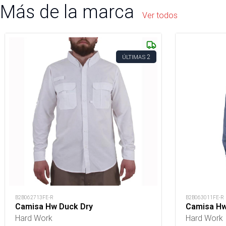
Más de la marca
Ver todos
2
ÚLTIMAS
B2B062713FE-R
B2B063011FE-R
Camisa Hw Duck Dry
Camisa Hw
Hard Work
Hard Work