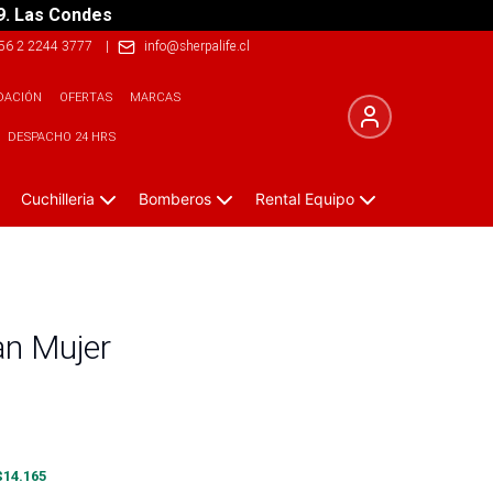
9. Las Condes
56 2 2244 3777
|
info@sherpalife.cl
DACIÓN
OFERTAS
MARCAS
DESPACHO 24 HRS
Cuchilleria
Bomberos
Rental Equipo
an Mujer
$
14.165