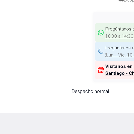
Pregúntanos 
10:30 a 14:30
Pregúntanos d
(
Lun. - Vie. 10
Visítanos en
Santiago - Ch
Despacho normal