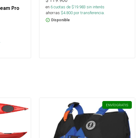
$
119.900
en
6
cuotas de $
19.983
sin interés
team Pro
ahorras
$
4.800
por transferencia.
Disponible
s
.
ENVÍO
GRATIS