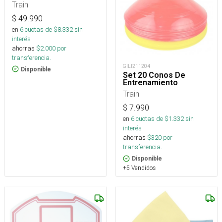
Train
$
49.990
en
6
cuotas de $
8.332
sin
interés
ahorras
$
2.000
por
transferencia.
GILI211204
Disponible
Set 20 Conos De
Entrenamiento
Train
$
7.990
en
6
cuotas de $
1.332
sin
interés
ahorras
$
320
por
transferencia.
Disponible
+5 Vendidos