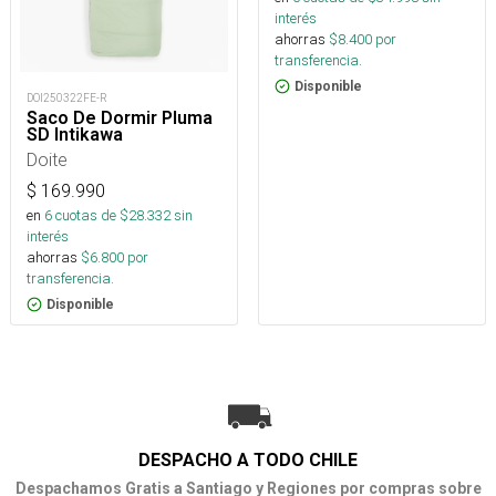
interés
ahorras
$
8.400
por
transferencia.
Disponible
DOI250322FE-R
Saco De Dormir Pluma
SD Intikawa
Doite
$
169.990
en
6
cuotas de $
28.332
sin
interés
ahorras
$
6.800
por
transferencia.
Disponible
DESPACHO A TODO CHILE
Despachamos Gratis a Santiago y Regiones por compras sobre