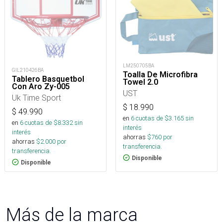
LM250705BA
GIL210426BA
Toalla De Microfibra
Tablero Basquetbol
Towel 2.0
Con Aro Zy-005
UST
Uk Time Sport
$
18.990
$
49.990
en
6
cuotas de $
3.165
sin
en
6
cuotas de $
8.332
sin
interés
interés
ahorras
$
760
por
ahorras
$
2.000
por
transferencia.
transferencia.
Disponible
Disponible
Más de la marca