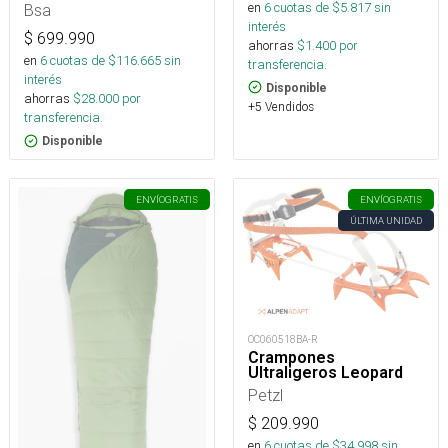
en
6
cuotas de $
5.817
sin
Bsa
interés
$
699.990
ahorras
$
1.400
por
en
6
cuotas de $
116.665
sin
transferencia.
interés
Disponible
ahorras
$
28.000
por
+5 Vendidos
transferencia.
Disponible
ENVÍO
GRATIS
ENVÍO
GRATIS
ÚLTIMA UNIDAD
OC060518BA-R
Crampones
Ultraligeros Leopard
Petzl
$
209.990
en
6
cuotas de $
34.998
sin