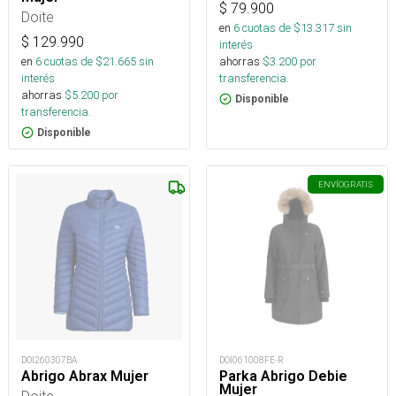
$
79.900
Doite
en
6
cuotas de $
13.317
sin
$
129.990
interés
en
6
cuotas de $
21.665
sin
ahorras
$
3.200
por
interés
transferencia.
ahorras
$
5.200
por
Disponible
transferencia.
Disponible
ENVÍO
GRATIS
DOI260307BA
DOI061008FE-R
Abrigo Abrax Mujer
Parka Abrigo Debie
Mujer