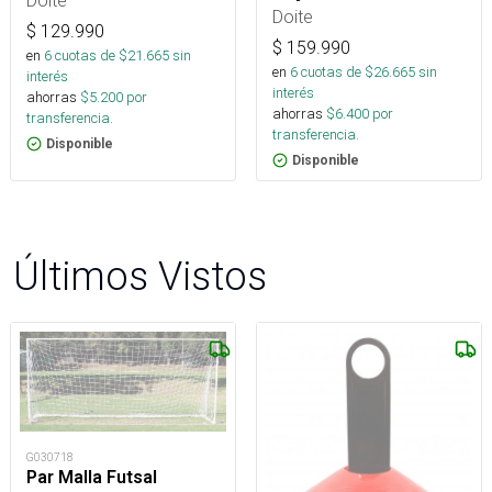
Doite
Doite
$
129.990
$
159.990
en
6
cuotas de $
21.665
sin
en
6
cuotas de $
26.665
sin
interés
interés
ahorras
$
5.200
por
ahorras
$
6.400
por
transferencia.
transferencia.
Disponible
Disponible
Últimos Vistos
G030718
Par Malla Futsal