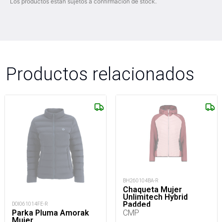
Los productos están sujetos a confirmación de stock.
Productos relacionados
BH260104BA-R
Chaqueta Mujer
Unlimitech Hybrid
Padded
DOI061014FE-R
CMP
Parka Pluma Amorak
Mujer