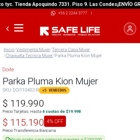
yc. Tienda Apoquindo 7331. Piso 9. Las Condes
¡ENVÍO GRATI
+56 2 2244 3777
|
Inicio
/
Vestimenta Mujer
/
Tercera Capa Mujer
/
Chaqueta Tecnica Mujer
/
Parka Pluma Kion Mujer
Doite
Parka Pluma Kion Mujer
SKU:
DOI110402-R
+5 VENDIDOS
$
119.990
Precio Tarjetas: Hasta
6
cuotas de $
19.998
$
115.190
4
% OFF
Precio Transferencia Bancaria
Envío gratis para compras mayores a $150.000