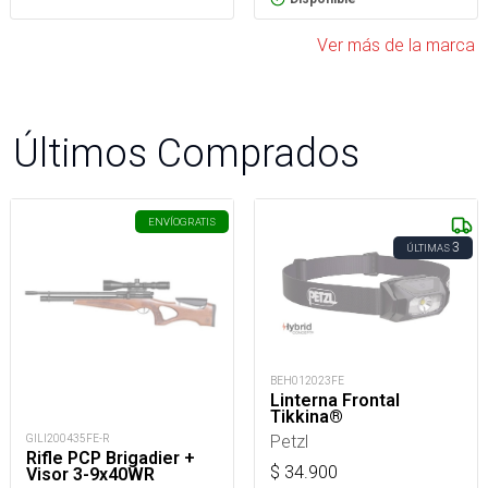
Ver más de la marca
Últimos Comprados
ENVÍO
GRATIS
3
ÚLTIMAS
BEH012023FE
Linterna Frontal
Tikkina®
Petzl
GILI200435FE-R
Rifle PCP Brigadier +
$
34.900
Visor 3-9x40WR