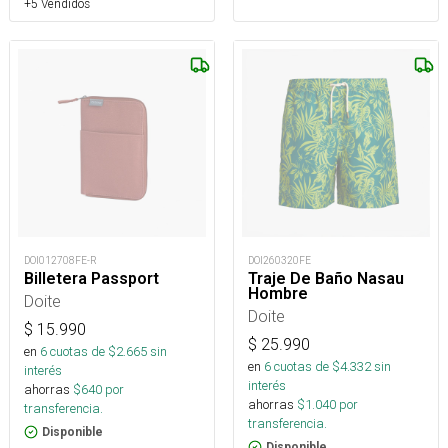
+5 Vendidos
DOI012708FE-R
DOI260320FE
Billetera Passport
Traje De Baño Nasau
Hombre
Doite
Doite
$
15.990
$
25.990
en
6
cuotas de $
2.665
sin
en
6
cuotas de $
4.332
sin
interés
interés
ahorras
$
640
por
ahorras
$
1.040
por
transferencia.
transferencia.
Disponible
Disponible