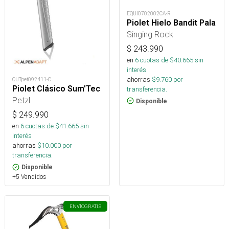
EQUI0702002CA-R
Piolet Hielo Bandit Pala
Singing Rock
$
243.990
en
6
cuotas de $
40.665
sin
interés
ahorras
$
9.760
por
OUTpet092411-C
Piolet Clásico Sum'Tec
transferencia.
Petzl
Disponible
$
249.990
en
6
cuotas de $
41.665
sin
interés
ahorras
$
10.000
por
transferencia.
Disponible
+5 Vendidos
ENVÍO
GRATIS