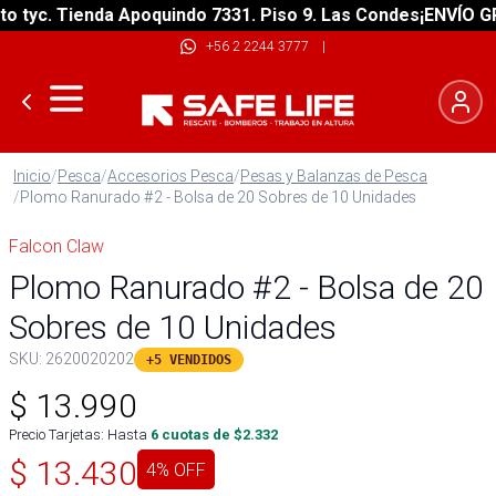
yc. Tienda Apoquindo 7331. Piso 9. Las Condes
¡ENVÍO GRATI
+56 2 2244 3777
|
Inicio
/
Pesca
/
Accesorios Pesca
/
Pesas y Balanzas de Pesca
/
Plomo Ranurado #2 - Bolsa de 20 Sobres de 10 Unidades
Falcon Claw
Plomo Ranurado #2 - Bolsa de 20
Sobres de 10 Unidades
SKU:
2620020202
+5 VENDIDOS
$
13.990
Precio Tarjetas: Hasta
6
cuotas de $
2.332
$
13.430
4
% OFF