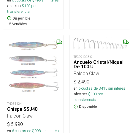
en
6
cuotas de $
498
sin interés
ahorras
$
120
por
transferencia.
Disponible
+5 Vendidos
TEC091008-C
Anzuelo Cristal/Niquel
De 100 U
Falcon Claw
$
2.490
en
6
cuotas de $
415
sin interés
ahorras
$
100
por
transferencia.
TN051124
Disponible
Chispa SSJ40
Falcon Claw
$
5.990
en
6
cuotas de $
998
sin interés