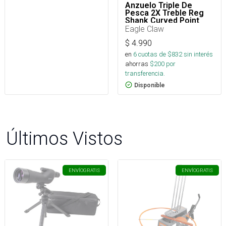
Anzuelo Triple De
Pesca 2X Treble Reg
Shank Curved Point
Para Señuelos
Eagle Claw
$
4.990
en
6
cuotas de $
832
sin interés
ahorras
$
200
por
transferencia.
Disponible
Últimos Vistos
ENVÍO
GRATIS
ENVÍO
GRATIS