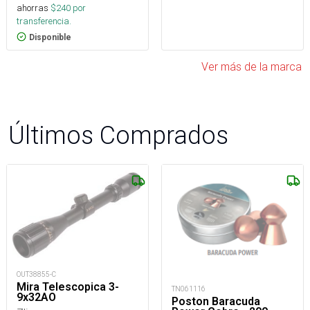
ahorras
$
240
por
transferencia.
Disponible
Ver más de la marca
Últimos Comprados
OUT38855-C
Mira Telescopica 3-
TN061116
9x32AO
Poston Baracuda