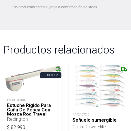
Los productos están sujetos a confirmación de stock.
Productos relacionados
2
ÚLTIMAS
LM100708BA
Estuche Rígido Para
Caña De Pesca Con
Mosca Rod Travel
RAP31077-C
Case Single 9Ft 4Pc
Redington
Señuelo sumergible
CountDown Elite
$
82.990