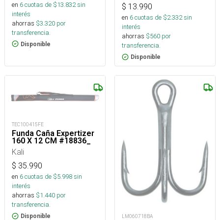
en
6
cuotas de $
13.832
sin
$
13.990
interés
en
6
cuotas de $
2.332
sin
ahorras
$
3.320
por
interés
transferencia.
ahorras
$
560
por
Disponible
transferencia.
Disponible
TEC100415FE
Funda Caña Expertizer
160 X 12 CM #18836_
Kali
$
35.990
en
6
cuotas de $
5.998
sin
interés
ahorras
$
1.440
por
transferencia.
Disponible
LM060718BA