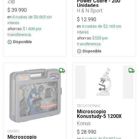
Power Cobre - 200
Zlip
Unidades
$
39.990
H & N Sport
en
6
cuotas de $
6.665
sin
$
12.990
interés
en
6
cuotas de $
2.165
sin
ahorras
$
1.600
por
interés
transferencia.
ahorras
$
520
por
Disponible
transferencia.
Disponible
TEC131107NA-C
Microscopio
Konustudy-5 1200X
Konus
$
28.990
t100501
Microscopio
en
6
cuotas de $
4.832
sin