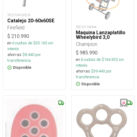
TEC210413FE-R
Catalejo 20-60x60SE
Firefield
TEC131106NA
Maquina Lanzaplatillo
$
210.990
Wheelybird 3,0
en
6
cuotas de $
35.165
sin
Champion
interés
$
985.990
ahorras
$
8.440
por
en
6
cuotas de $
164.332
sin
transferencia.
interés
Disponible
ahorras
$
39.440
por
transferencia.
Disponible