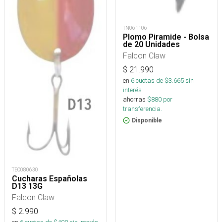
TN061106
Plomo Piramide - Bolsa
de 20 Unidades
Falcon Claw
$
21.990
en
6
cuotas de $
3.665
sin
interés
ahorras
$
880
por
transferencia.
Disponible
TEC080630
Cucharas Españolas
D13 13G
Falcon Claw
$
2.990