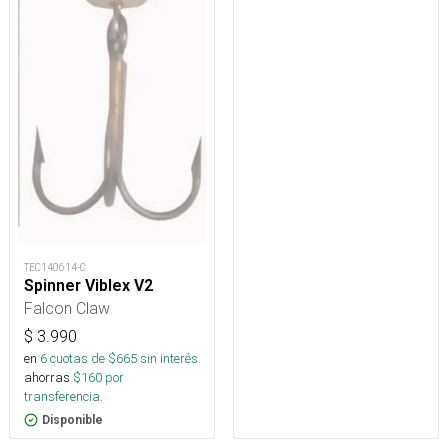
TEC140614-C
Spinner Viblex V2
Falcon Claw
$
3.990
en
6
cuotas de $
665
sin interés
ahorras
$
160
por
transferencia.
Disponible