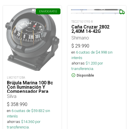
ENVÍO
GRATIS
TEC271017FE-R
Caña Cruzar 2802
2,40M 14-42G
Shimano
$
29.990
en
6
cuotas de $
4.998
sin
interés
ahorras
$
1.200
por
transferencia.
Disponible
LM210712BA
Brújula Marina 100 Bc
Con Iluminación Y
Compensador Para
Embarcaciones
Silva
$
358.990
en
6
cuotas de $
59.832
sin
interés
ahorras
$
14.360
por
transferencia.