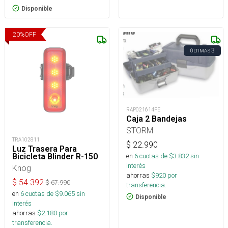
Disponible
20
%
OFF
3
ÚLTIMAS
RAP021614FE
Caja 2 Bandejas
STORM
TRA102811
$
22.990
Luz Trasera Para
Bicicleta Blinder R-150
en
6
cuotas de $
3.832
sin
interés
Knog
ahorras
$
920
por
$
54.392
$
67.990
transferencia.
en
6
cuotas de $
9.065
sin
Disponible
interés
ahorras
$
2.180
por
transferencia.