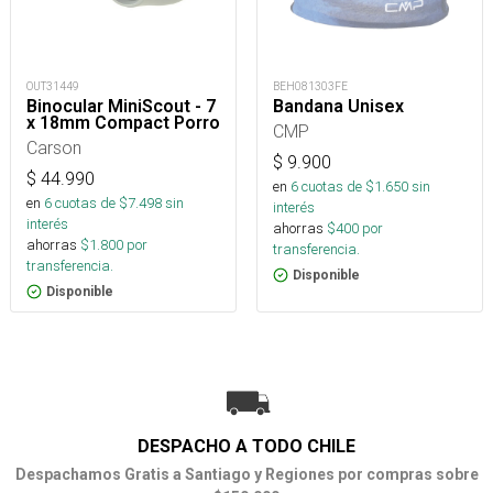
OUT31449
BEH081303FE
Binocular MiniScout - 7
Bandana Unisex
x 18mm Compact Porro
CMP
Carson
$
9.900
$
44.990
en
6
cuotas de $
1.650
sin
en
6
cuotas de $
7.498
sin
interés
interés
ahorras
$
400
por
ahorras
$
1.800
por
transferencia.
transferencia.
Disponible
Disponible
DESPACHO A TODO CHILE
Despachamos Gratis a Santiago y Regiones por compras sobre