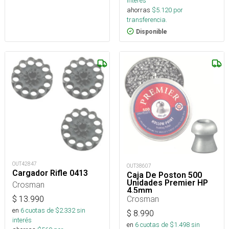
interés
ahorras
$
5.120
por
transferencia.
Disponible
OUT42847
OUT38607
Cargador Rifle 0413
Caja De Poston 500
Unidades Premier HP
Crosman
4.5mm
Crosman
$
13.990
en
6
cuotas de $
2.332
sin
$
8.990
interés
en
6
cuotas de $
1.498
sin