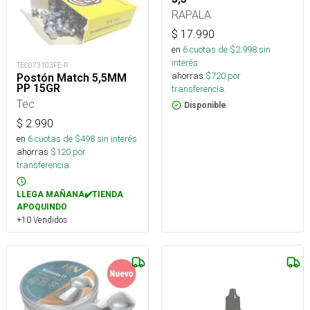
RAPALA
$
17.990
en
6
cuotas de $
2.998
sin
interés
TEC073103FE-R
ahorras
$
720
por
Postón Match 5,5MM
PP 15GR
transferencia.
Tec
Disponible
$
2.990
en
6
cuotas de $
498
sin interés
ahorras
$
120
por
transferencia.
LLEGA MAÑANA✔️TIENDA
APOQUINDO
+10 Vendidos