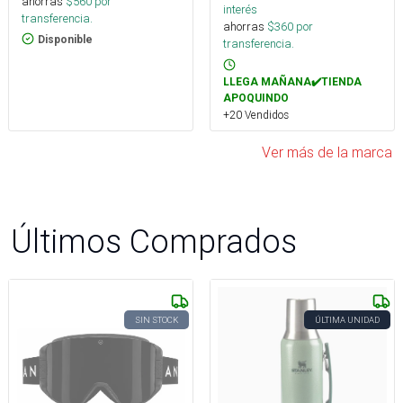
ahorras
$
560
por
interés
transferencia.
ahorras
$
360
por
Disponible
transferencia.
LLEGA MAÑANA✔️TIENDA
APOQUINDO
+20 Vendidos
Ver más de la marca
Últimos Comprados
SIN STOCK
ÚLTIMA UNIDAD