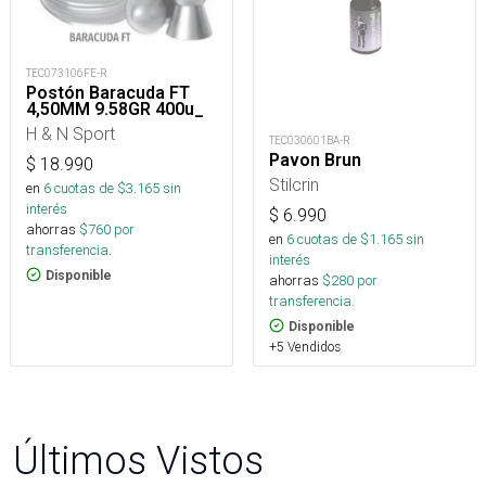
TEC073106FE-R
Postón Baracuda FT
4,50MM 9.58GR 400u_
H & N Sport
TEC030601BA-R
Pavon Brun
$
18.990
Stilcrin
en
6
cuotas de $
3.165
sin
interés
$
6.990
ahorras
$
760
por
en
6
cuotas de $
1.165
sin
transferencia.
interés
Disponible
ahorras
$
280
por
transferencia.
Disponible
+5 Vendidos
Últimos Vistos