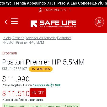
 tyc. Tienda Apoquindo 7331. Piso 9. Las Condes
¡ENVÍO GRA
+56 2 2244 3777
|
Inicio
/
Armería
/
Accesorios Armeria
/
Postones
/
Poston Premier HP 5,5MM
Crosman
Poston Premier HP 5,5MM
SKU:
1426531071
+5 VENDIDOS
$
11.990
Precio Tarjetas: Hasta
6
cuotas de $
1.998
$
11.510
4
% OFF
Precio Transferencia Bancaria
Envío gratis para compras mayores a $150.000