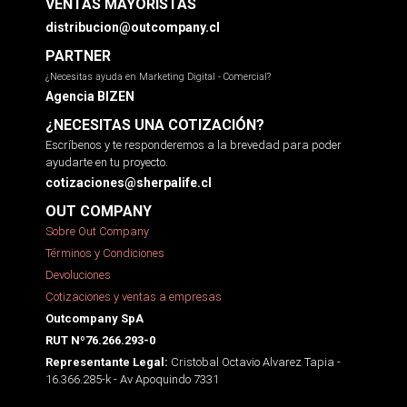
VENTAS MAYORISTAS
distribucion@outcompany.cl
PARTNER
¿Necesitas ayuda en Marketing Digital - Comercial?
Agencia BIZEN
¿NECESITAS UNA COTIZACIÓN?
Escríbenos y te responderemos a la brevedad para poder
ayudarte en tu proyecto.
cotizaciones@sherpalife.cl
OUT COMPANY
Sobre Out Company
Términos y Condiciones
Devoluciones
Cotizaciones y ventas a empresas
Outcompany SpA
RUT Nº76.266.293-0
Cristobal Octavio Alvarez Tapia -
Representante Legal:
16.366.285-k - Av Apoquindo 7331