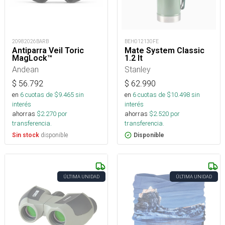
20982026BARB
BEH012130FE
Antiparra Veil Toric
Mate System Classic
MagLock™
1.2 lt
Andean
Stanley
$
56.792
$
62.990
en
6
cuotas de $
9.465
sin
en
6
cuotas de $
10.498
sin
interés
interés
ahorras
$
2.270
por
ahorras
$
2.520
por
transferencia.
transferencia.
disponible
Sin stock
Disponible
ÚLTIMA UNIDAD
ÚLTIMA UNIDAD