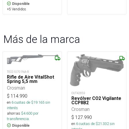
Disponible
+5 Vendidos
Más de la marca
TEC010701NA-R
Rifle de Aire VitalShot
Spring 5,5 mm
Crosman
OUT42859
$
114.990
Revólver CO2 Vigilante
CCP8B2
en
6
cuotas de $
19.165
sin
interés
Crosman
ahorras
$
4.600
por
$
127.990
transferencia.
en
6
cuotas de $
21.332
sin
Disponible