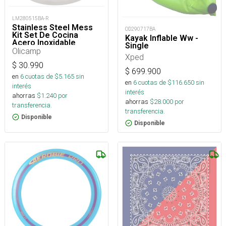
LM280515BA-R
Stainless Steel Mess
OD290717BA
Kit Set De Cocina
Kayak Inflable Ww -
Acero Inoxidable
Single
Camping
Olicamp
Xped
$
30.990
$
699.900
en
6
cuotas de $
5.165
sin
en
6
cuotas de $
116.650
sin
interés
interés
ahorras
$
1.240
por
ahorras
$
28.000
por
transferencia.
transferencia.
Disponible
Disponible