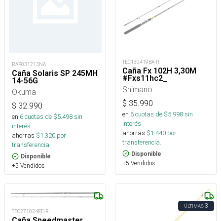
TEC130419BA-R
RAP031213NA
Caña Fx 102H 3,30M
Caña Solaris SP 245MH
#Fxs11hc2_
14-56G
Shimano
Okuma
$
35.990
$
32.990
en
6
cuotas de $
5.998
sin
en
6
cuotas de $
5.498
sin
interés
interés
ahorras
$
1.440
por
ahorras
$
1.320
por
transferencia.
transferencia.
Disponible
Disponible
+5 Vendidos
+5 Vendidos
3
ÚLTIMAS
TEC271024FE-R
Caña Speedmaster