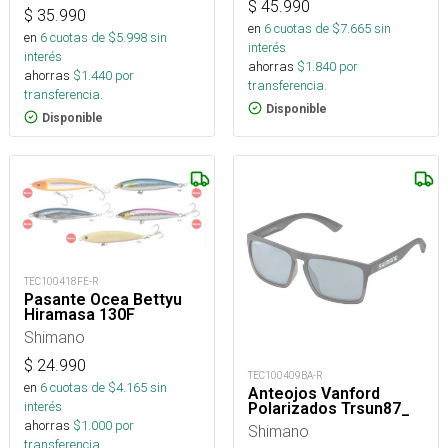
$
45.990
$
35.990
en
6
cuotas de $
7.665
sin
en
6
cuotas de $
5.998
sin
interés
interés
ahorras
$
1.840
por
ahorras
$
1.440
por
transferencia.
transferencia.
Disponible
Disponible
TEC100418FE-R
Pasante Ocea Bettyu
Hiramasa 130F
Shimano
$
24.990
TEC100409BA-R
en
6
cuotas de $
4.165
sin
Anteojos Vanford
interés
Polarizados Trsun87_
ahorras
$
1.000
por
Shimano
transferencia.