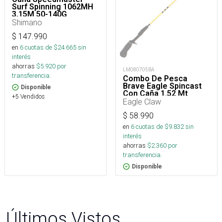
Surf Spinning 1062MH
3,15M 50-140G
Shimano
$
147.990
en
6
cuotas de $
24.665
sin
interés
ahorras
$
5.920
por
LM080705BA
transferencia.
Combo De Pesca
Brave Eagle Spincast
Disponible
Con Caña 1.52 Mt
+5 Vendidos
Acción Medium Y Reel
Eagle Claw
$
58.990
en
6
cuotas de $
9.832
sin
interés
ahorras
$
2.360
por
transferencia.
Disponible
Últimos Vistos