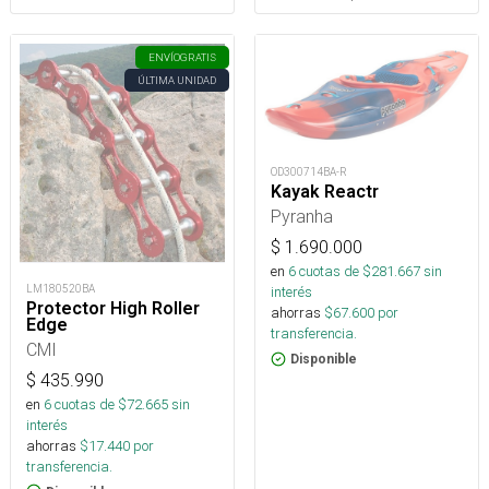
ENVÍO
GRATIS
ÚLTIMA UNIDAD
OD300714BA-R
Kayak Reactr
Pyranha
$
1.690.000
en
6
cuotas de $
281.667
sin
LM180520BA
interés
Protector High Roller
ahorras
$
67.600
por
Edge
transferencia.
CMI
Disponible
$
435.990
en
6
cuotas de $
72.665
sin
interés
ahorras
$
17.440
por
transferencia.