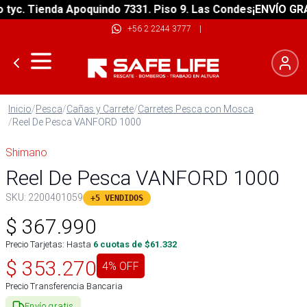
c. Tienda Apoquindo 7331. Piso 9. Las Condes
¡ENVÍO GRATIS
+56 2 2244 3777
|
Inicio
/
Pesca
/
Cañas y Carrete
/
Carretes Pesca con Mosca
/
Reel De Pesca VANFORD 1000
Shimano
Reel De Pesca VANFORD 1000
SKU:
2200401059
+5 VENDIDOS
$
367.990
Precio Tarjetas: Hasta
6
cuotas de $
61.332
$
353.270
4
% OFF
Precio Transferencia Bancaria
Envío gratis