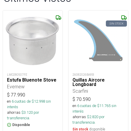
SIN STOCK
LMO280507FE
26082026BARB
Estufa Bluenote Stove
Quillas Aircore
Longboard
Evernew
Scarfini
$
77.990
$
70.590
en
6
cuotas de $
12.998
sin
en
6
cuotas de $
11.765
sin
interés
interés
ahorras
$
3.120
por
ahorras
$
2.820
por
transferencia.
transferencia.
Disponible
disponible
Sin stock