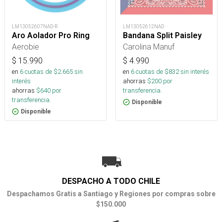
LM13052607NAD-R
LM13052612NAD
Aro Aolador Pro Ring
Bandana Split Paisley
Aerobie
Carolina Manuf
$
15.990
$
4.990
en
6
cuotas de $
2.665
sin
en
6
cuotas de $
832
sin interés
interés
ahorras
$
200
por
ahorras
$
640
por
transferencia.
transferencia.
Disponible
Disponible
DESPACHO A TODO CHILE
Despachamos Gratis a Santiago y Regiones por compras sobre
$150.000