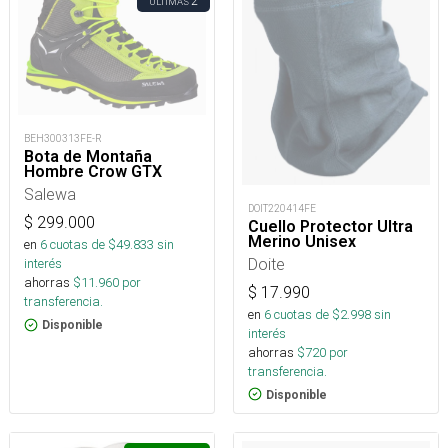
2
ÚLTIMAS
BEH300313FE-R
Bota de Montaña
Hombre Crow GTX
Salewa
DOIT220414FE
$
299.000
Cuello Protector Ultra
Merino Unisex
en
6
cuotas de $
49.833
sin
Doite
interés
ahorras
$
11.960
por
$
17.990
transferencia.
en
6
cuotas de $
2.998
sin
Disponible
interés
ahorras
$
720
por
transferencia.
Disponible