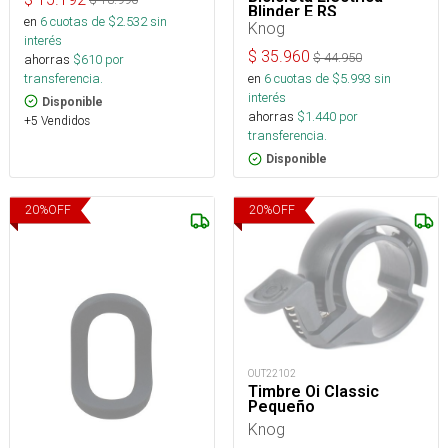
Blinder E RS
en
6
cuotas de $
2.532
sin
Knog
interés
$
35.960
$
44.950
ahorras
$
610
por
transferencia.
en
6
cuotas de $
5.993
sin
interés
Disponible
ahorras
$
1.440
por
+5 Vendidos
transferencia.
Disponible
20
%
OFF
20
%
OFF
OUT22102
Timbre Oi Classic
Pequeño
Knog