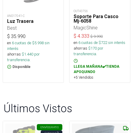
OUT43756
Soporte Para Casco
AND17041-C
Mj-6058
Luz Trasera
MagicShine
Best
$
4.333
$
35.990
$
9.990
en
6
cuotas de $
722
sin interés
en
6
cuotas de $
5.998
sin
ahorras
$
170
por
interés
transferencia.
ahorras
$
1.440
por
transferencia.
LLEGA MAÑANA✔️TIENDA
Disponible
APOQUINDO
+5 Vendidos
Últimos Vistos
ENVÍO
GRATIS