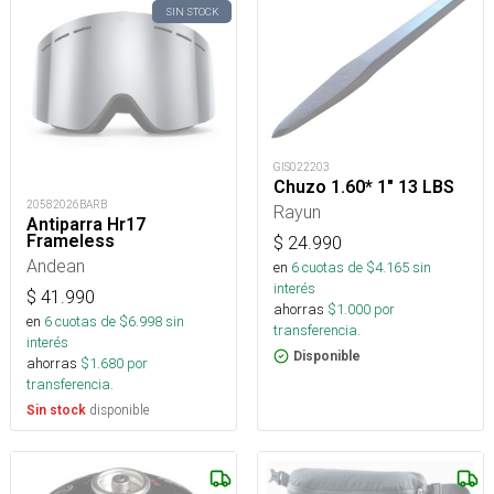
SIN STOCK
GIS022203
Chuzo 1.60* 1" 13 LBS
20582026BARB
Rayun
Antiparra Hr17
Frameless
$
24.990
Andean
en
6
cuotas de $
4.165
sin
interés
$
41.990
ahorras
$
1.000
por
en
6
cuotas de $
6.998
sin
transferencia.
interés
Disponible
ahorras
$
1.680
por
transferencia.
disponible
Sin stock