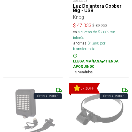
OUT23793
Luz Delantera Cobber
Big - USB
Knog
$
47.333
$
89.950
en
6
cuotas de $
7.889
sin
interés
ahorras
$
1.890
por
transferencia.
LLEGA MAÑANA✔️TIENDA
APOQUINDO
+5 Vendidos
57
%
OFF
ÚLTIMA UNIDAD
ÚLTIMA UNIDAD