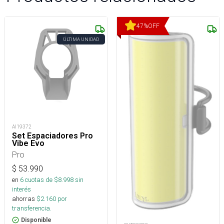
47
%
OFF
ÚLTIMA UNIDAD
AI19372
Set Espaciadores Pro
Vibe Evo
Pro
$
53.990
en
6
cuotas de $
8.998
sin
interés
ahorras
$
2.160
por
transferencia.
Disponible