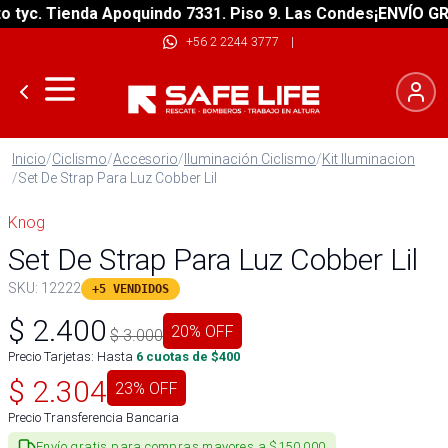
yc. Tienda Apoquindo 7331. Piso 9. Las Condes
¡ENVÍO GRATI
+56 2 2244 3777
|
Inicio
/
Ciclismo
/
Accesorio
/
Iluminación Ciclismo
/
Kit Iluminacion
/
Set De Strap Para Luz Cobber Lil
Knog
Set De Strap Para Luz Cobber Lil
SKU:
12222
+5 VENDIDOS
$
2.400
20
% OFF
$
3.000
Precio Tarjetas: Hasta
6
cuotas de $
400
$
2.304
23
% OFF
Precio Transferencia Bancaria
Envío gratis para compras mayores a $150.000