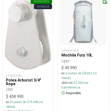
ENVÍO
GRATIS
2
ÚLTIMAS
LIP090301GI-R
Mochila Fury 10L
Lippi
$
49.990
en
6
cuotas de $
8.332
sin
LM180522BA
interés
Polea Arborist 3/4"
ahorras
$
2.000
por
Rope
transferencia.
CMI
Disponible
$
458.990
en
6
cuotas de $
76.498
sin
interés