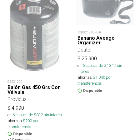
TOR021218FE-R
Banano Avengo
Organizer
Deuter
$
25.900
en
6
cuotas de $
4.317
sin
interés
ahorras
$
1.040
por
GS231206
transferencia.
Balón Gas 450 Grs Con
Disponible
Válvula
Providus
$
4.990
en
6
cuotas de $
832
sin interés
ahorras
$
200
por
transferencia.
Disponible
+80 Vendidos