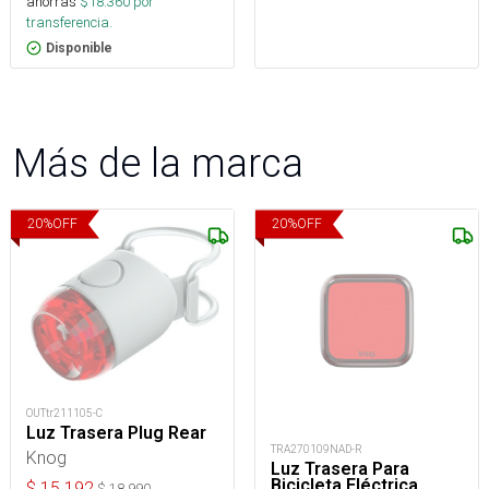
ahorras
$
18.360
por
transferencia.
Disponible
Más de la marca
20
%
OFF
20
%
OFF
OUTtr211105-C
Luz Trasera Plug Rear
TRA270109NAD-R
Knog
Luz Trasera Para
Bicicleta Eléctrica
$
15.192
$
18.990