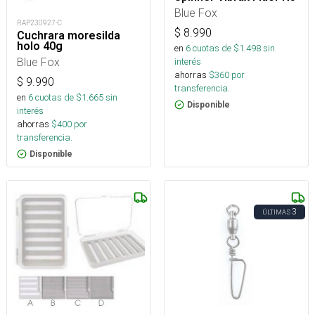
Blue Fox
RAP230927-C
$
8.990
Cuchrara moresilda
holo 40g
en
6
cuotas de $
1.498
sin
Blue Fox
interés
ahorras
$
360
por
$
9.990
transferencia.
en
6
cuotas de $
1.665
sin
Disponible
interés
ahorras
$
400
por
transferencia.
Disponible
3
ÚLTIMAS