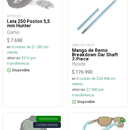
OUT39142
Lata 250 Poston 5,5
mm Hunter
Gamo
$
7.690
ODR012611FE-R
en
6
cuotas de $
1.282
sin
Mango de Remo
interés
Breakdown Oar Shaft
ahorras
$
310
por
2-Piece
Hyside
transferencia.
Disponible
$
176.990
en
6
cuotas de $
29.498
sin
interés
ahorras
$
7.080
por
transferencia.
Disponible
ENVÍO
GRATIS
ÚLTIMA UNIDAD