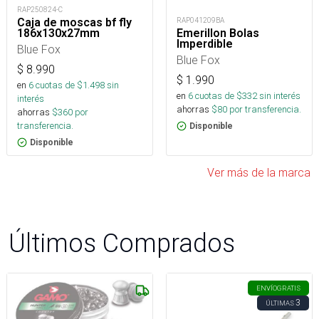
RAP250824-C
Caja de moscas bf fly
RAP041209BA
186x130x27mm
Emerillon Bolas
Imperdible
Blue Fox
Blue Fox
$
8.990
$
1.990
en
6
cuotas de $
1.498
sin
en
6
cuotas de $
332
sin interés
interés
ahorras
$
80
por transferencia.
ahorras
$
360
por
transferencia.
Disponible
Disponible
Ver más de la marca
Últimos Comprados
ENVÍO
GRATIS
3
ÚLTIMAS