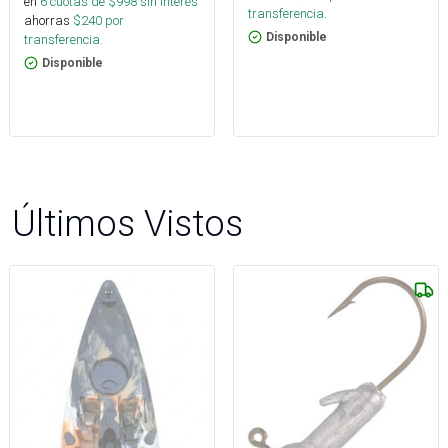
en
6
cuotas de $
998
sin interés
transferencia.
ahorras
$
240
por
Disponible
transferencia.
Disponible
Últimos Vistos