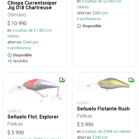
en
6
cuotas de $
3.665
sin
Chispa Currentsniper
interés
Jig 018 Chartreuse
ahorras
$
880
por
Shimano
transferencia.
$
10.990
Disponible
en
6
cuotas de $
1.832
sin
interés
ahorras
$
440
por
transferencia.
Disponible
+5 Vendidos
G220611
Señuelo Flotante Rush
G220612
Pelikan
Señuelo Flot. Explorer
Pelikan
$
5.990
en
6
cuotas de $
998
sin interés
$
5.990
ahorras
$
240
por