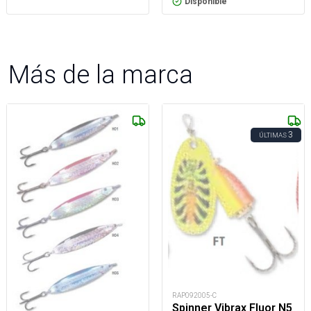
Disponible
Más de la marca
3
ÚLTIMAS
RAP092005-C
Spinner Vibrax Fluor N5