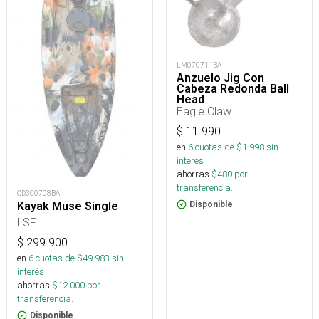
LM070711BA
Anzuelo Jig Con
Cabeza Redonda Ball
Head
Eagle Claw
$
11.990
en
6
cuotas de $
1.998
sin
interés
ahorras
$
480
por
transferencia.
OD300708BA
Kayak Muse Single
Disponible
LSF
$
299.900
en
6
cuotas de $
49.983
sin
interés
ahorras
$
12.000
por
transferencia.
Disponible