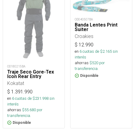
OD040507BA
Banda Lentes Print
Suiter
Croakies
$
12.990
en
6
cuotas de $
2.165
sin
interés
ahorras
$
520
por
OD180215BA
transferencia.
Traje Seco Gore-Tex
Icon Rear Entry
Disponible
Kokatat
$
1.391.990
en
6
cuotas de $
231.998
sin
interés
ahorras
$
55.680
por
transferencia.
Disponible