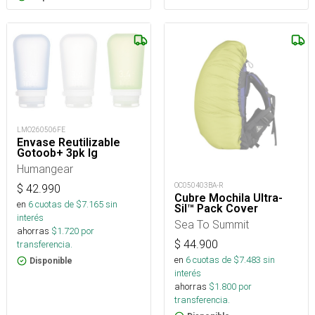
LMO260506FE
Envase Reutilizable
Gotoob+ 3pk lg
Humangear
OC050403BA-R
$
42.990
Cubre Mochila Ultra-
en
6
cuotas de $
7.165
sin
Sil™ Pack Cover
interés
Sea To Summit
ahorras
$
1.720
por
$
44.900
transferencia.
en
6
cuotas de $
7.483
sin
Disponible
interés
ahorras
$
1.800
por
transferencia.