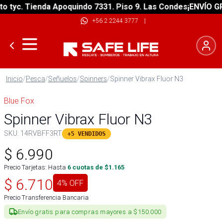
tyc. Tienda Apoquindo 7331. Piso 9. Las Condes
¡ENVÍO GRAT
+56 2 2244 3777
|
Inicio
/
Pesca
/
Señuelos
/
Spinners
/
Spinner Vibrax Fluor N3
Blue Fox
Spinner Vibrax Fluor N3
SKU:
14RVBFF3RT
+5 VENDIDOS
$
6.990
Precio Tarjetas: Hasta
6
cuotas de $
1.165
$
6.710
4
% OFF
Precio Transferencia Bancaria
Envío gratis para compras mayores a $150.000