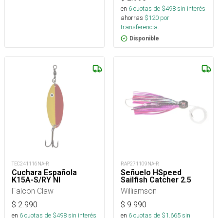
en
6
cuotas de $
498
sin interés
ahorras
$
120
por
transferencia.
Disponible
TEC241116NA-R
RAP271109NA-R
Cuchara Española
Señuelo HSpeed
K15A-S/RY NI
Sailfish Catcher 2.5
Falcon Claw
Williamson
$
2.990
$
9.990
en
6
cuotas de $
498
sin interés
en
6
cuotas de $
1.665
sin