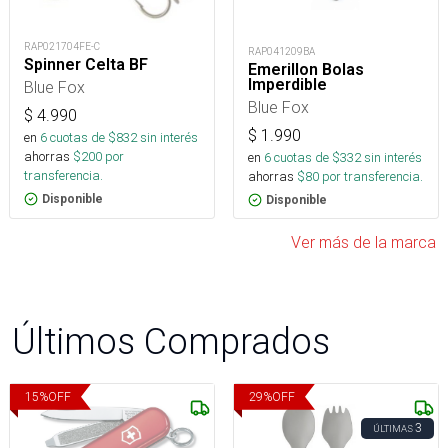
RAP021704FE-C
RAP041209BA
Spinner Celta BF
Emerillon Bolas
Imperdible
Blue Fox
Blue Fox
$
4.990
$
1.990
en
6
cuotas de $
832
sin interés
ahorras
$
200
por
en
6
cuotas de $
332
sin interés
transferencia.
ahorras
$
80
por transferencia.
Disponible
Disponible
Ver más de la marca
Últimos Comprados
15
%
OFF
29
%
OFF
3
ÚLTIMAS