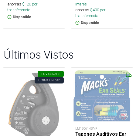
ahorras
$
120
por
interés
transferencia.
ahorras
$
400
por
transferencia.
Disponible
Disponible
Últimos Vistos
ENVÍO
GRATIS
ÚLTIMA UNIDAD
LM180614BA-R
Tapones Auditivos Ear