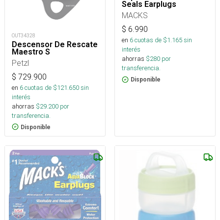
Seals Earplugs
MACKS
$
6.990
OUT34328
en
6
cuotas de $
1.165
sin
Descensor De Rescate
interés
Maestro S
ahorras
$
280
por
Petzl
transferencia.
$
729.900
Disponible
en
6
cuotas de $
121.650
sin
interés
ahorras
$
29.200
por
transferencia.
Disponible