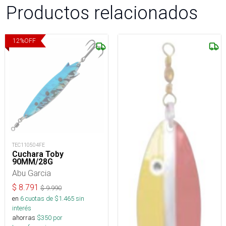
Productos relacionados
12
%
OFF
TEC110504FE
Cuchara Toby
90MM/28G
Abu Garcia
$
8.791
$
9.990
en
6
cuotas de $
1.465
sin
interés
ahorras
$
350
por