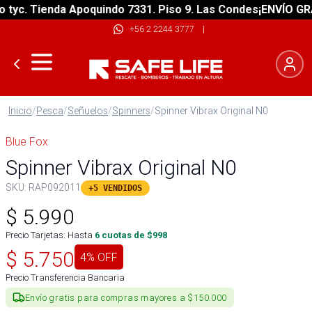
c. Tienda Apoquindo 7331. Piso 9. Las Condes
¡ENVÍO GRATIS
+56 2 2244 3777
|
Inicio
/
Pesca
/
Señuelos
/
Spinners
/
Spinner Vibrax Original N0
Blue Fox
Spinner Vibrax Original N0
SKU:
RAP092011
+5 VENDIDOS
$
5.990
Precio Tarjetas: Hasta
6
cuotas de $
998
$
5.750
4
% OFF
Precio Transferencia Bancaria
Envío gratis para compras mayores a $150.000