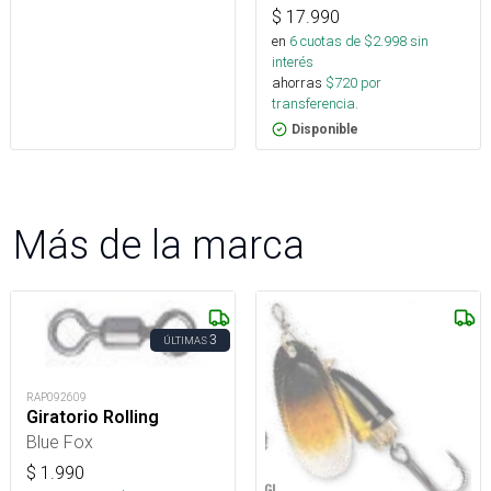
$
17.990
en
6
cuotas de $
2.998
sin
interés
ahorras
$
720
por
transferencia.
Disponible
Más de la marca
3
ÚLTIMAS
RAP092609
Giratorio Rolling
Blue Fox
$
1.990