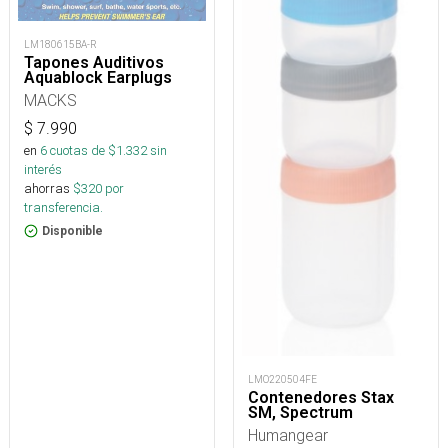
LM180615BA-R
Tapones Auditivos
Aquablock Earplugs
MACKS
$
7.990
en
6
cuotas de $
1.332
sin
interés
ahorras
$
320
por
transferencia.
Disponible
LMO220504FE
Contenedores Stax
SM, Spectrum
Humangear