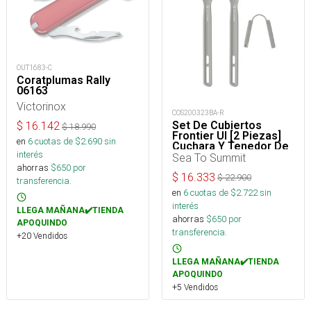
OUT1683-C
Coratplumas Rally
06163
Victorinox
COS200323BA-R
Set De Cubiertos
$
16.142
$
18.990
Frontier Ul [2 Piezas]
en
6
cuotas de $
2.690
sin
Cuchara Y Tenedor De
interés
Mango Largo
Sea To Summit
ahorras
$
650
por
$
16.333
$
22.900
transferencia.
en
6
cuotas de $
2.722
sin
interés
LLEGA MAÑANA✔️TIENDA
ahorras
$
650
por
APOQUINDO
transferencia.
+20 Vendidos
LLEGA MAÑANA✔️TIENDA
APOQUINDO
+5 Vendidos