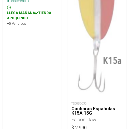
transferencia.
LLEGA MAÑANA✔️TIENDA
APOQUINDO
+5 Vendidos
TEC080636
Cucharas Españolas
K15A 15G
Falcon Claw
$
2.990