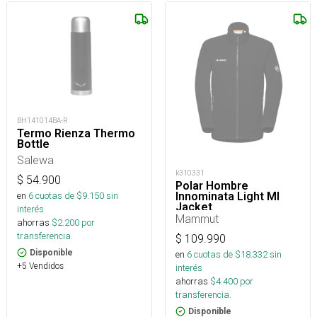
BH141014BA-R
Termo Rienza Thermo
Bottle
Salewa
k310331
$
54.900
Polar Hombre
Innominata Light Ml
en
6
cuotas de $
9.150
sin
Jacket
interés
Mammut
ahorras
$
2.200
por
transferencia.
$
109.990
Disponible
en
6
cuotas de $
18.332
sin
+5 Vendidos
interés
ahorras
$
4.400
por
transferencia.
Disponible