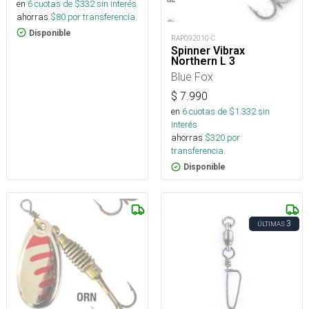
en
6
cuotas de $
332
sin interés
ahorras
$
80
por transferencia.
Disponible
RAP092010-C
Spinner Vibrax
Northern L 3
Blue Fox
$
7.990
en
6
cuotas de $
1.332
sin
interés
ahorras
$
320
por
transferencia.
Disponible
3
ÚLTIMAS