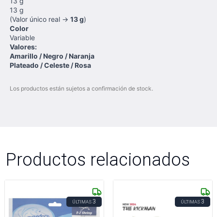
13 g
13 g
(Valor único real →
13 g
)
Color
Variable
Valores:
Amarillo / Negro / Naranja
Plateado / Celeste / Rosa
Los productos están sujetos a confirmación de stock.
Productos relacionados
3
3
ÚLTIMAS
ÚLTIMAS