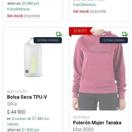
ahorras
$
3.880
por
transferencia.
transferencia.
disponible
Sin stock
disponible
Sin stock
32
%
OFF
ÚLTIMA UNIDAD
ÚLTIMA UNIDAD
BEH012103FE
Bolsa Seca TPU-V
Silva
$
44.900
OUT37846-C
en
6
cuotas de $
7.483
sin
Polerón Mujer Tanaka
interés
Mas 8000
ahorras
$
1.800
por