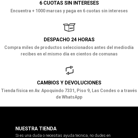
6 CUOTAS SIN INTERESES
Encuentra + 1000 marcas y paga en 6 cuotas sin intereses
DESPACHO 24 HORAS
Compra miles de productos seleccionados antes del mediodía
recibes en el mismo día en cientos de comunas
CAMBIOS Y DEVOLUCIONES
Tienda física en Av. Apoquindo 7331, Piso 9, Las Condes o a través
de WhatsApp
NUESTRA TIENDA
Si es una duda o necesitas ayuda tecnica, no dudes en