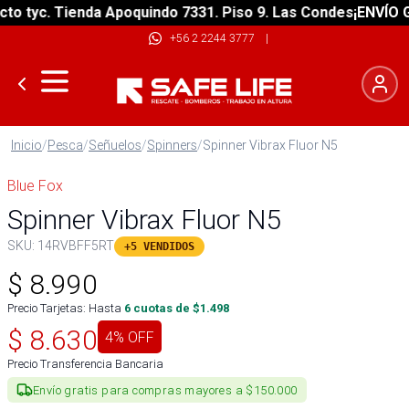
tyc. Tienda Apoquindo 7331. Piso 9. Las Condes
¡ENVÍO GRAT
+56 2 2244 3777
|
Inicio
/
Pesca
/
Señuelos
/
Spinners
/
Spinner Vibrax Fluor N5
Blue Fox
Spinner Vibrax Fluor N5
SKU:
14RVBFF5RT
+5 VENDIDOS
$
8.990
Precio Tarjetas: Hasta
6
cuotas de $
1.498
$
8.630
4
% OFF
Precio Transferencia Bancaria
Envío gratis para compras mayores a $150.000