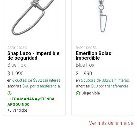
RAP010702-C
RAP041209BA
Snap Lazo - Imperdible
Emerillon Bolas
de seguridad
Imperdible
Blue Fox
Blue Fox
$
1.990
$
1.990
en
6
cuotas de $
332
sin interés
en
6
cuotas de $
332
sin interés
ahorras
$
80
por transferencia.
ahorras
$
80
por transferencia.
Disponible
LLEGA MAÑANA✔️TIENDA
APOQUINDO
+5 Vendidos
Ver más de la marca