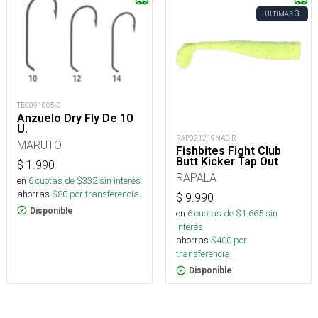
3
ÚLTIMAS
TEC091005-C
Anzuelo Dry Fly De 10
U.
RAP021219NAD-R
MARUTO
Fishbites Fight Club
Butt Kicker Tap Out
$
1.990
RAPALA
en
6
cuotas de $
332
sin interés
ahorras
$
80
por transferencia.
$
9.990
Disponible
en
6
cuotas de $
1.665
sin
interés
ahorras
$
400
por
transferencia.
Disponible