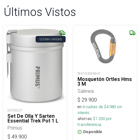
Últimos Vistos
ÚLTIMA UNIDAD
BH310306BA-R
Mosquetón Ortles Hms
3 M
Salewa
$
29.900
en
6
cuotas de $
4.983
sin
OUT39237
interés
Set De Olla Y Sarten
ahorras
$
1.200
por
Essential Trek Pot 1 L
transferencia.
Primus
Disponible
$
49.900