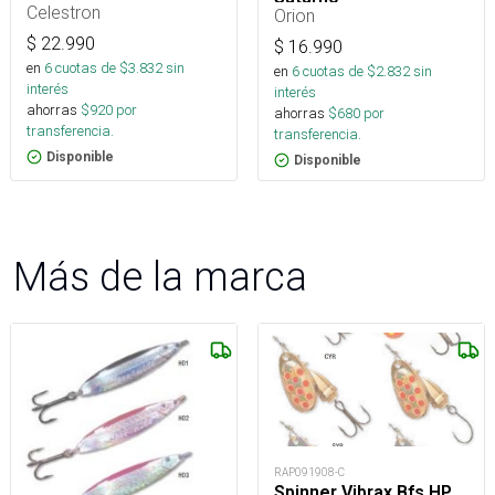
Celestron
Orion
$
22.990
$
16.990
en
6
cuotas de $
3.832
sin
en
6
cuotas de $
2.832
sin
interés
interés
ahorras
$
920
por
ahorras
$
680
por
transferencia.
transferencia.
Disponible
Disponible
Más de la marca
RAP091908-C
Spinner Vibrax Bfs HP