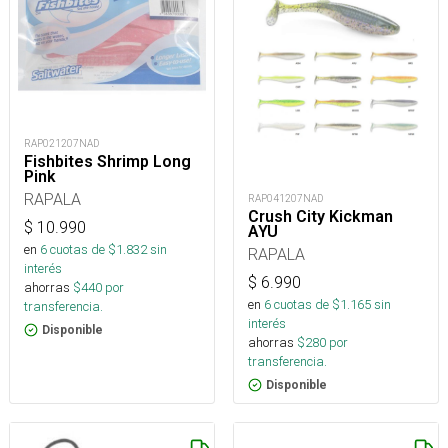
RAP021207NAD
Fishbites Shrimp Long
Pink
RAPALA
RAP041207NAD
Crush City Kickman
$
10.990
AYU
en
6
cuotas de $
1.832
sin
RAPALA
interés
$
6.990
ahorras
$
440
por
en
6
cuotas de $
1.165
sin
transferencia.
interés
Disponible
ahorras
$
280
por
transferencia.
Disponible