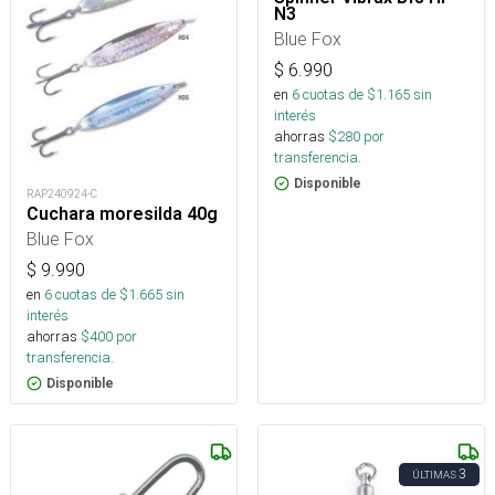
N3
Blue Fox
$
6.990
en
6
cuotas de $
1.165
sin
interés
ahorras
$
280
por
transferencia.
Disponible
RAP240924-C
Cuchara moresilda 40g
Blue Fox
$
9.990
en
6
cuotas de $
1.665
sin
interés
ahorras
$
400
por
transferencia.
Disponible
3
ÚLTIMAS