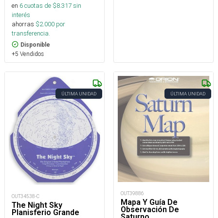
en
6
cuotas de $
8.317
sin
interés
ahorras
$
2.000
por
transferencia.
Disponible
+5 Vendidos
ÚLTIMA UNIDAD
ÚLTIMA UNIDAD
OUT39886
OUT34538-C
Mapa Y Guía De
The Night Sky
Observación De
Planisferio Grande
Saturno