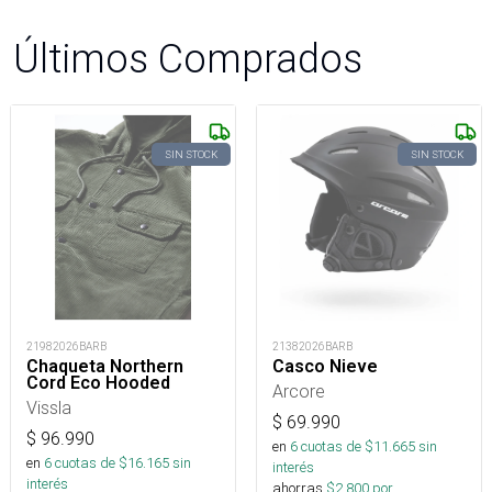
Últimos Comprados
SIN STOCK
SIN STOCK
21982026BARB
21382026BARB
Chaqueta Northern
Casco Nieve
Cord Eco Hooded
Arcore
Vissla
$
69.990
$
96.990
en
6
cuotas de $
11.665
sin
en
6
cuotas de $
16.165
sin
interés
interés
ahorras
$
2.800
por