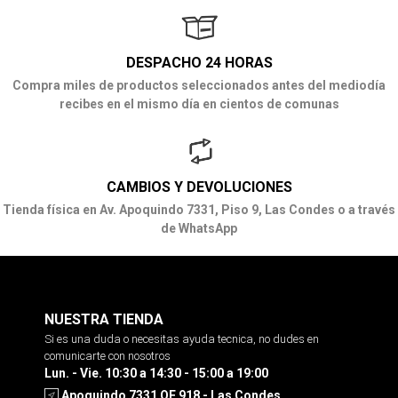
DESPACHO 24 HORAS
Compra miles de productos seleccionados antes del mediodía
recibes en el mismo día en cientos de comunas
CAMBIOS Y DEVOLUCIONES
Tienda física en Av. Apoquindo 7331, Piso 9, Las Condes o a través
de WhatsApp
NUESTRA TIENDA
Si es una duda o necesitas ayuda tecnica, no dudes en
comunicarte con nosotros
Lun. - Vie. 10:30 a 14:30 - 15:00 a 19:00
Apoquindo 7331 OF 918 - Las Condes