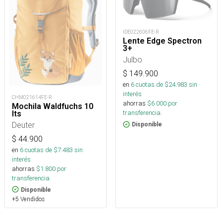
IDE022606FE-R
Lente Edge Spectron
3+
Julbo
$
149.900
en
6
cuotas de $
24.983
sin
interés
CHM021614FE-R
ahorras
$
6.000
por
Mochila Waldfuchs 10
transferencia.
lts
Deuter
Disponible
$
44.900
en
6
cuotas de $
7.483
sin
interés
ahorras
$
1.800
por
transferencia.
Disponible
+5 Vendidos