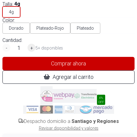
Talla
:
4g
4g
Color
:
Dorado
Plateado-Rojo
Plateado
Cantidad:
-
+
5+ disponibles
Comprar ahora
Agregar al carrito
4%
OFF
Despacho domicilio a
Santiago y Regiones
Revisar disponibilidad y valores