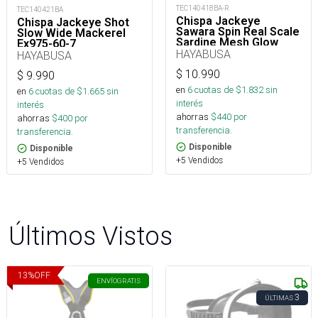
TEC140418BA-R
TEC140421BA
Chispa Jackeye
Chispa Jackeye Shot
Sawara Spin Real Scale
Slow Wide Mackerel
Sardine Mesh Glow
Ex975-60-7_
Fs437/445-60-1_
HAYABUSA
HAYABUSA
$
10.990
$
9.990
en
6
cuotas de $
1.832
sin
en
6
cuotas de $
1.665
sin
interés
interés
ahorras
$
440
por
ahorras
$
400
por
transferencia.
transferencia.
Disponible
Disponible
+5 Vendidos
+5 Vendidos
Últimos Vistos
13
%
OFF
ENVÍO
GRATIS
3
ÚLTIMAS