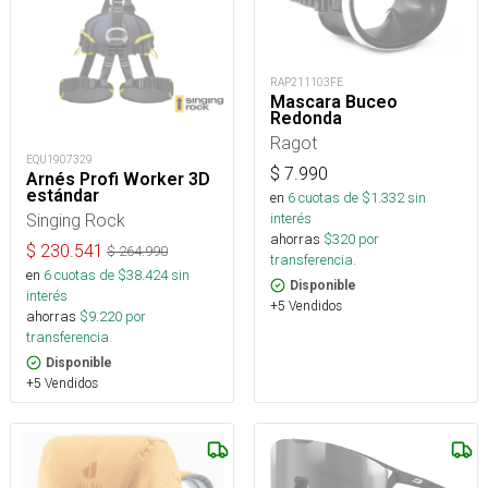
RAP211103FE
Mascara Buceo
Redonda
Ragot
EQU1907329
$
7.990
Arnés Profi Worker 3D
estándar
en
6
cuotas de $
1.332
sin
Singing Rock
interés
ahorras
$
320
por
$
230.541
$
264.990
transferencia.
en
6
cuotas de $
38.424
sin
Disponible
interés
+5 Vendidos
ahorras
$
9.220
por
transferencia.
Disponible
+5 Vendidos