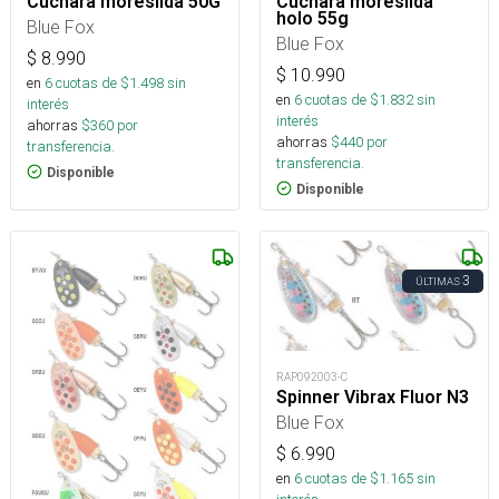
Cuchara moresilda 50G
Cuchara moresilda
holo 55g
Blue Fox
Blue Fox
$
8.990
$
10.990
en
6
cuotas de $
1.498
sin
en
6
cuotas de $
1.832
sin
interés
interés
ahorras
$
360
por
ahorras
$
440
por
transferencia.
transferencia.
Disponible
Disponible
3
ÚLTIMAS
RAP092003-C
Spinner Vibrax Fluor N3
Blue Fox
$
6.990
en
6
cuotas de $
1.165
sin