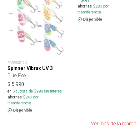
interés
ahorras
$
280
por
transferencia.
Disponible
RAP092019-C
Spinner Vibrax UV 3
Blue Fox
$
5.990
en
6
cuotas de $
998
sin interés
ahorras
$
240
por
transferencia.
Disponible
Ver más de la marca