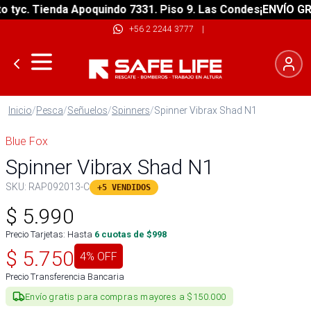
yc. Tienda Apoquindo 7331. Piso 9. Las Condes
¡ENVÍO GRATI
+56 2 2244 3777
|
Inicio
/
Pesca
/
Señuelos
/
Spinners
/
Spinner Vibrax Shad N1
Blue Fox
Spinner Vibrax Shad N1
SKU:
RAP092013-C
+5 VENDIDOS
$
5.990
Precio Tarjetas: Hasta
6
cuotas de $
998
$
5.750
4
% OFF
Precio Transferencia Bancaria
Envío gratis para compras mayores a $150.000