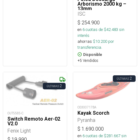
Arborismo 2000 kg –
13mm
ISC
$
254.900
en
6
cuotas de $
42.483
sin
interés
ahorras
$
10.200
por
transferencia.
Disponible
+5 Vendidos
2
ÚLTIMAS
2
ÚLTIMAS
OD300717BA
Kayak Scorch
OUT5585-C
Switch Remoto Aer-02
Pyranha
V2.0
$
1.690.000
Fenix Light
en
6
cuotas de $
281.667
sin
$
19.990