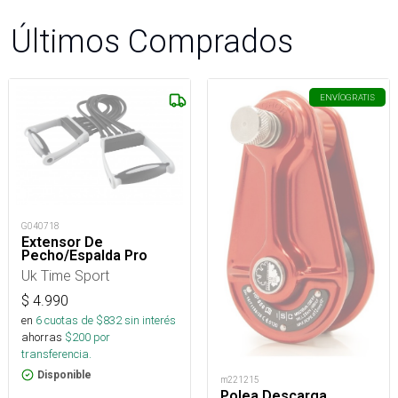
Últimos Comprados
ENVÍO
GRATIS
G040718
Extensor De
Pecho/Espalda Pro
Uk Time Sport
$
4.990
en
6
cuotas de $
832
sin interés
ahorras
$
200
por
transferencia.
Disponible
m221215
Polea Descarga