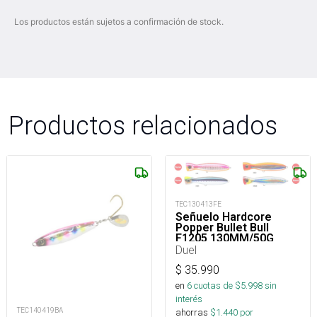
Los productos están sujetos a confirmación de stock.
Productos relacionados
TEC130413FE
Señuelo Hardcore
Popper Bullet Bull
F1205 130MM/50G
Duel
$
35.990
en
6
cuotas de $
5.998
sin
interés
TEC140419BA
ahorras
$
1.440
por