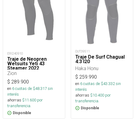
OUT39511
ERI240910
Traje De Surf Chagual
Traje de Neopren
4:3 I20
Wetsuits Yeti 43
Steamer 2022
Haka Honu
Zion
$
259.990
$
289.900
en
6
cuotas de $
43.332
sin
en
6
cuotas de $
48.317
sin
interés
interés
ahorras
$
10.400
por
ahorras
$
11.600
por
transferencia.
transferencia.
Disponible
Disponible