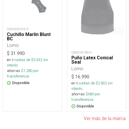
TOD030503FE-R
Cuchillo Marlin Blunt
BC
Lomo
$
31.990
OD060401BA-R
Puño Latex Conical
en
6
cuotas de $
5.332
sin
Seal
interés
Lomo
ahorras
$
1.280
por
transferencia.
$
16.990
en
6
cuotas de $
2.832
sin
Disponible
interés
ahorras
$
680
por
transferencia.
Disponible
Ver más de la marca