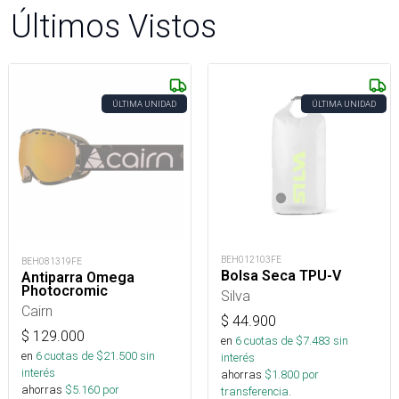
Últimos Vistos
ÚLTIMA UNIDAD
ÚLTIMA UNIDAD
BEH012103FE
BEH081319FE
Bolsa Seca TPU-V
Antiparra Omega
Photocromic
Silva
Cairn
$
44.900
$
129.000
en
6
cuotas de $
7.483
sin
en
6
cuotas de $
21.500
sin
interés
interés
ahorras
$
1.800
por
ahorras
$
5.160
por
transferencia.