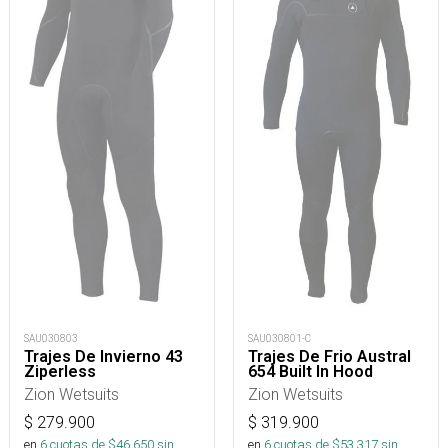
SAU030803
SAU030801-C
Trajes De Invierno 43
Trajes De Frio Austral
Ziperless
654 Built In Hood
Zion Wetsuits
Zion Wetsuits
$
279.900
$
319.900
en
6
cuotas de $
46.650
sin
en
6
cuotas de $
53.317
sin