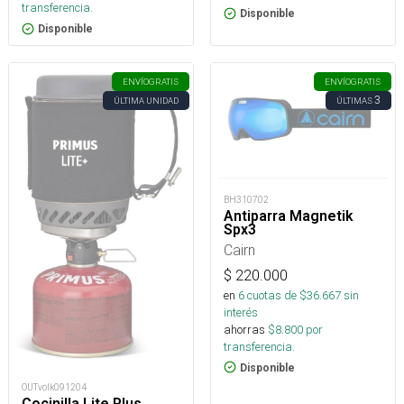
transferencia.
Disponible
Disponible
ENVÍO
GRATIS
ENVÍO
GRATIS
3
ÚLTIMA UNIDAD
ÚLTIMAS
BH310702
Antiparra Magnetik
Spx3
Cairn
$
220.000
en
6
cuotas de $
36.667
sin
interés
ahorras
$
8.800
por
transferencia.
Disponible
OUTvolk091204
Cocinilla Lite Plus