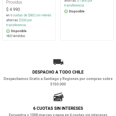
ahorras
$
1.800
por
Providus
transferencia.
$
4.990
Disponible
en
6
cuotas de $
832
sin interés
ahorras
$
200
por
transferencia.
Disponible
+80 Vendidos
DESPACHO A TODO CHILE
Despachamos Gratis a Santiago y Regiones por compras sobre
$150.000
6 CUOTAS SIN INTERESES
Encuentra + 1000 marcas y paga en 6 cuotas sin intereses