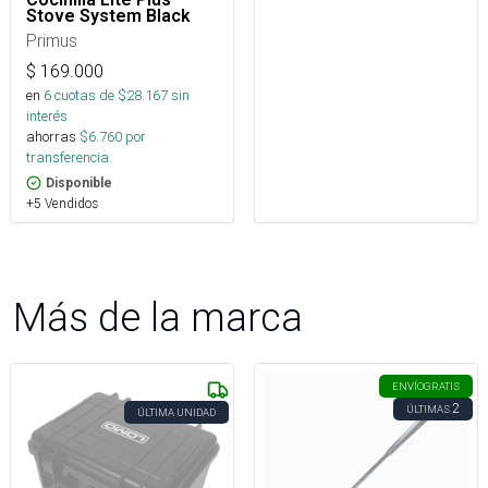
Stove System Black
Primus
$
169.000
en
6
cuotas de $
28.167
sin
interés
ahorras
$
6.760
por
transferencia.
Disponible
+5 Vendidos
Más de la marca
ENVÍO
GRATIS
2
ÚLTIMAS
ÚLTIMA UNIDAD