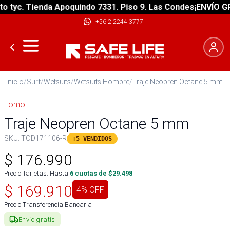
yc. Tienda Apoquindo 7331. Piso 9. Las Condes
¡ENVÍO GRATI
+56 2 2244 3777
|
Inicio
/
Surf
/
Wetsuits
/
Wetsuits Hombre
/
Traje Neopren Octane 5 mm
Lomo
Traje Neopren Octane 5 mm
SKU:
TOD171106-R
+5 VENDIDOS
$
176.990
Precio Tarjetas: Hasta
6
cuotas de $
29.498
$
169.910
4
% OFF
Precio Transferencia Bancaria
Envío gratis