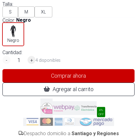
Talla
:
S
M
XL
Color
:
Negro
Negro
Cantidad:
-
+
4 disponibles
Comprar ahora
Agregar al carrito
4%
OFF
Despacho domicilio a
Santiago y Regiones