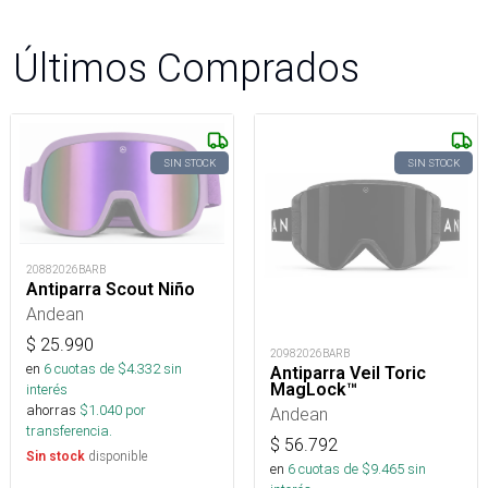
Últimos Comprados
SIN STOCK
SIN STOCK
20882026BARB
Antiparra Scout Niño
Andean
$
25.990
20982026BARB
en
6
cuotas de $
4.332
sin
Antiparra Veil Toric
MagLock™
interés
ahorras
$
1.040
por
Andean
transferencia.
$
56.792
disponible
Sin stock
en
6
cuotas de $
9.465
sin