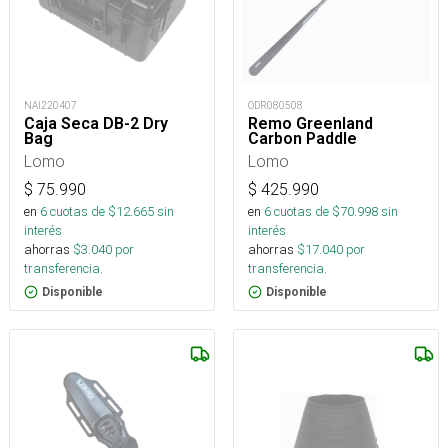
NAI220407
ODR080508
Caja Seca DB-2 Dry
Remo Greenland
Bag
Carbon Paddle
Lomo
Lomo
$
75.990
$
425.990
en
6
cuotas de $
12.665
sin
en
6
cuotas de $
70.998
sin
interés
interés
ahorras
$
3.040
por
ahorras
$
17.040
por
transferencia.
transferencia.
Disponible
Disponible