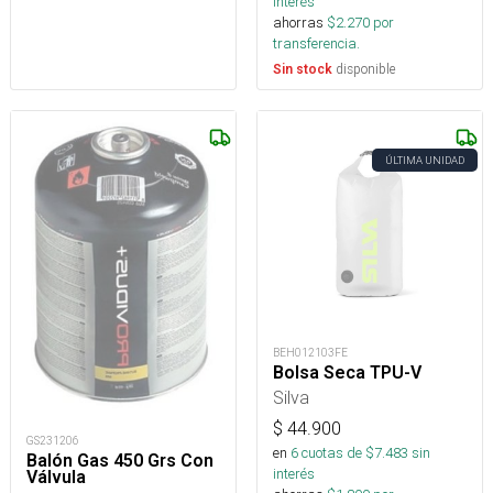
interés
ahorras
$
2.270
por
transferencia.
disponible
Sin stock
ÚLTIMA UNIDAD
BEH012103FE
Bolsa Seca TPU-V
Silva
$
44.900
GS231206
en
6
cuotas de $
7.483
sin
Balón Gas 450 Grs Con
interés
Válvula