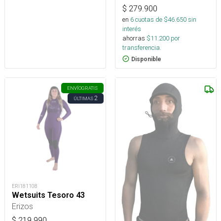
$
279.900
en
6
cuotas de $
46.650
sin
interés
ahorras
$
11.200
por
transferencia.
Disponible
ENVÍO
GRATIS
2
ÚLTIMAS
ERI181108
Wetsuits Tesoro 43
Erizos
$
219.990