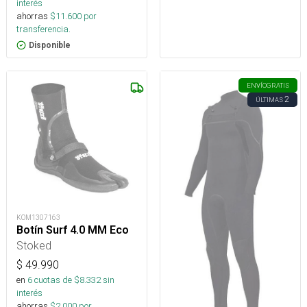
interés
ahorras
$
11.600
por
transferencia.
Disponible
ENVÍO
GRATIS
2
ÚLTIMAS
KOM1307163
Botín Surf 4.0 MM Eco
Stoked
$
49.990
en
6
cuotas de $
8.332
sin
interés
ahorras
$
2.000
por