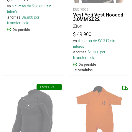
en
6
cuotas de $
36.665
sin
ERI240905
interés
Vest Yeti Vest Hooded
ahorras
$
8.800
por
3.0MM 2022
transferencia.
Zion
Disponible
$
49.900
en
6
cuotas de $
8.317
sin
interés
ahorras
$
2.000
por
transferencia.
Disponible
+5 Vendidos
ENVÍO
GRATIS