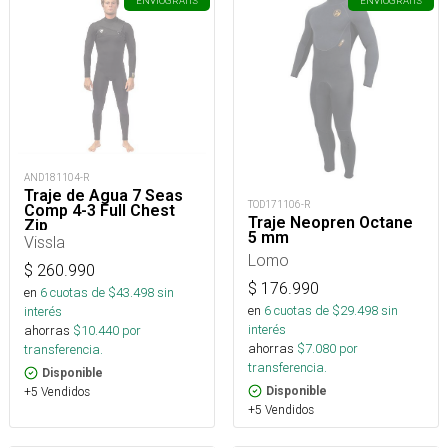
ENVÍO
GRATIS
ENVÍO
GRATIS
AND181104-R
Traje de Agua 7 Seas
TOD171106-R
Comp 4-3 Full Chest
Traje Neopren Octane
Zip
5 mm
Vissla
Lomo
$
260.990
$
176.990
en
6
cuotas de $
43.498
sin
en
6
cuotas de $
29.498
sin
interés
interés
ahorras
$
10.440
por
ahorras
$
7.080
por
transferencia.
transferencia.
Disponible
+5 Vendidos
Disponible
+5 Vendidos