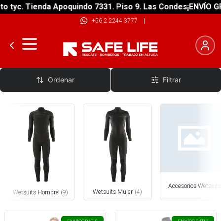
tyc. Tienda Apoquindo 7331. Piso 9. Las Condes
¡ENVÍO GRAT
+56 2 2244 3777
|
Wetsuits
Ordenar
Filtrar
Accesorios Wetsuits
Wetsuits Mujer
(
4
)
Wetsuits Hombre
(
9
)