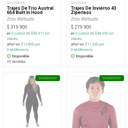
SAU030801-C
SAU030803
Trajes De Frio Austral
Trajes De Invierno 43
654 Built In Hood
Ziperless
Zion Wetsuits
Zion Wetsuits
$
319.900
$
279.900
en
6
cuotas de $
53.317
sin
en
6
cuotas de $
46.650
sin
interés
interés
ahorras
$
12.800
por
ahorras
$
11.200
por
transferencia.
transferencia.
Disponible
Disponible
+5 Vendidos
ENVÍO
GRATIS
ENVÍO
GRATIS