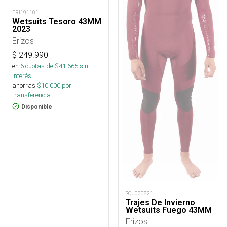
ERI191101
Wetsuits Tesoro 43MM
2023
Erizos
$
249.990
en
6
cuotas de $
41.665
sin
interés
ahorras
$
10.000
por
transferencia.
Disponible
SOU030821
Trajes De Invierno
Wetsuits Fuego 43MM
Erizos