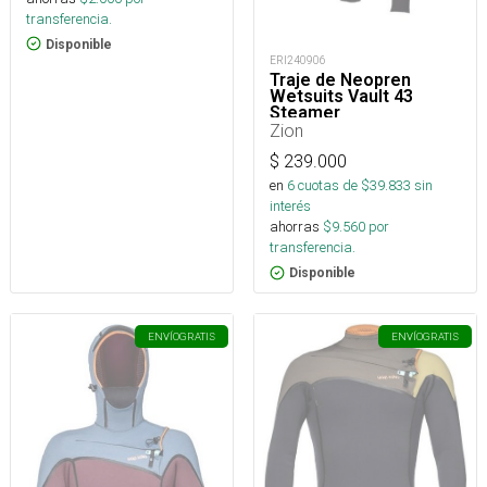
transferencia.
Disponible
ERI240906
Traje de Neopren
Wetsuits Vault 43
Steamer
Zion
$
239.000
en
6
cuotas de $
39.833
sin
interés
ahorras
$
9.560
por
transferencia.
Disponible
ENVÍO
GRATIS
ENVÍO
GRATIS