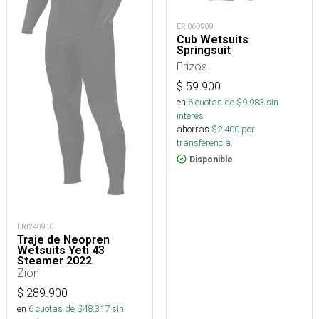
ERI060909
Cub Wetsuits
Springsuit
Erizos
$
59.900
en
6
cuotas de $
9.983
sin
interés
ahorras
$
2.400
por
transferencia.
Disponible
ERI240910
Traje de Neopren
Wetsuits Yeti 43
Steamer 2022
Zion
$
289.900
en
6
cuotas de $
48.317
sin