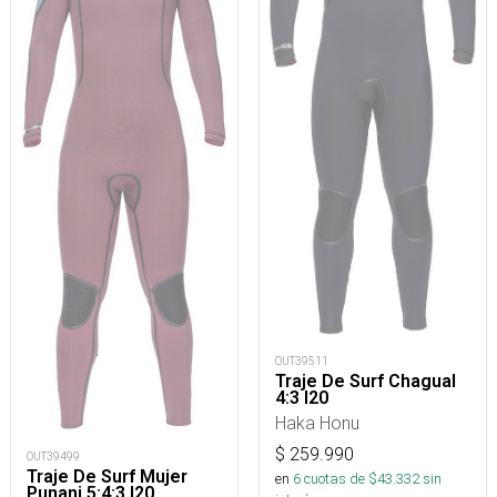
OUT39511
Traje De Surf Chagual
4:3 I20
Haka Honu
$
259.990
OUT39499
Traje De Surf Mujer
en
6
cuotas de $
43.332
sin
Punani 5:4:3 I20