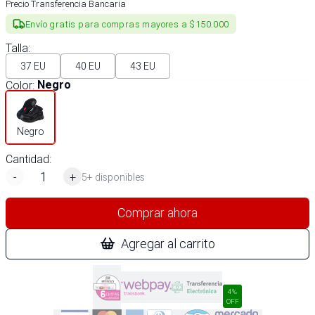
Precio Transferencia Bancaria
Envío gratis para compras mayores a $150.000
Talla
:
37 EU
40 EU
43 EU
Color
:
Negro
Negro
Cantidad:
-
+
5+ disponibles
Comprar ahora
Agregar al carrito
4%
OFF