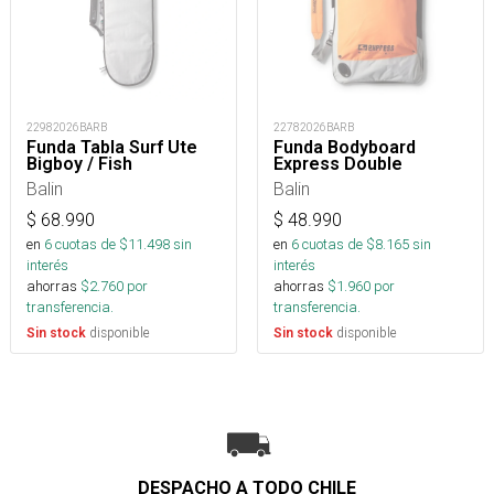
22982026BARB
22782026BARB
Funda Tabla Surf Ute
Funda Bodyboard
Bigboy / Fish
Express Double
Balin
Balin
$
68.990
$
48.990
en
6
cuotas de $
11.498
sin
en
6
cuotas de $
8.165
sin
interés
interés
ahorras
$
2.760
por
ahorras
$
1.960
por
transferencia.
transferencia.
disponible
disponible
Sin stock
Sin stock
DESPACHO A TODO CHILE