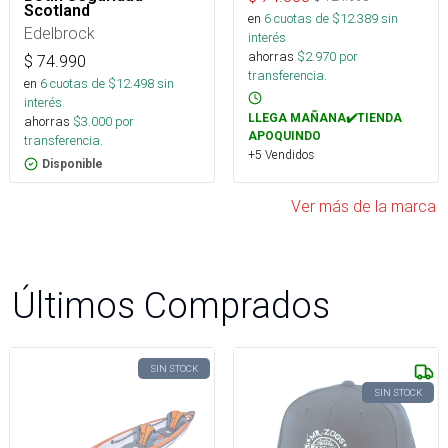
Scotland
en
6
cuotas de $
12.389
sin
Edelbrock
interés
ahorras
$
2.970
por
$
74.990
transferencia.
en
6
cuotas de $
12.498
sin
interés
LLEGA MAÑANA✔️TIENDA
ahorras
$
3.000
por
APOQUINDO
transferencia.
+5 Vendidos
Disponible
Ver más de la marca
Últimos Comprados
SIN STOCK
SIN STOCK