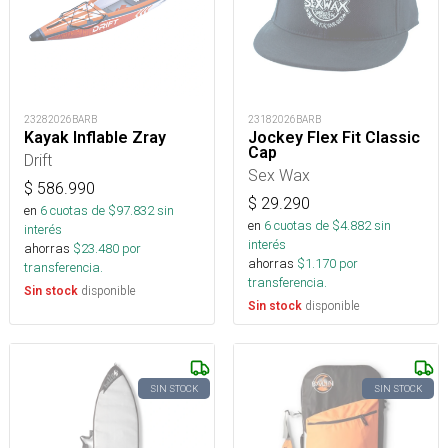
23282026BARB
23182026BARB
Kayak Inflable Zray
Jockey Flex Fit Classic
Cap
Drift
Sex Wax
$
586.990
$
29.290
en
6
cuotas de $
97.832
sin
en
6
cuotas de $
4.882
sin
interés
interés
ahorras
$
23.480
por
ahorras
$
1.170
por
transferencia.
transferencia.
disponible
Sin stock
disponible
Sin stock
SIN STOCK
SIN STOCK