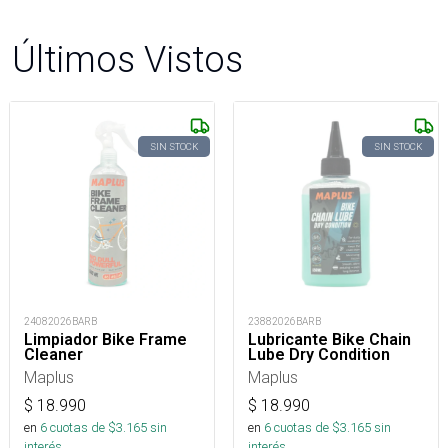
Últimos Vistos
SIN STOCK
SIN STOCK
24082026BARB
23882026BARB
Limpiador Bike Frame
Lubricante Bike Chain
Cleaner
Lube Dry Condition
Maplus
Maplus
$
18.990
$
18.990
en
6
cuotas de $
3.165
sin
en
6
cuotas de $
3.165
sin
interés
interés