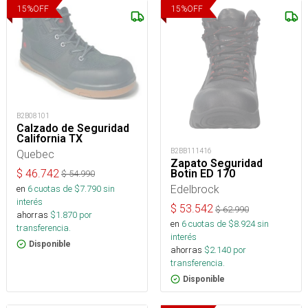
15
%
OFF
15
%
OFF
B2B08101
Calzado de Seguridad
California TX
B2BB111416
Quebec
Zapato Seguridad
$
46.742
Botin ED 170
$
54.990
Edelbrock
en
6
cuotas de $
7.790
sin
interés
$
53.542
$
62.990
ahorras
$
1.870
por
en
6
cuotas de $
8.924
sin
transferencia.
interés
Disponible
ahorras
$
2.140
por
transferencia.
Disponible