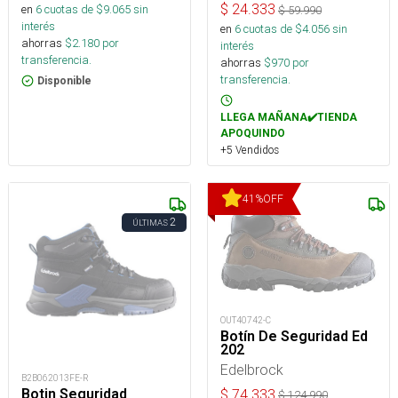
$
24.333
en
6
cuotas de $
9.065
sin
$
59.990
interés
en
6
cuotas de $
4.056
sin
ahorras
$
2.180
por
interés
transferencia.
ahorras
$
970
por
transferencia.
Disponible
LLEGA MAÑANA✔️TIENDA
APOQUINDO
+5 Vendidos
41
%
OFF
2
ÚLTIMAS
OUT40742-C
Botín De Seguridad Ed
202
Edelbrock
B2B062013FE-R
Botin Seguridad
$
74.333
$
124.990