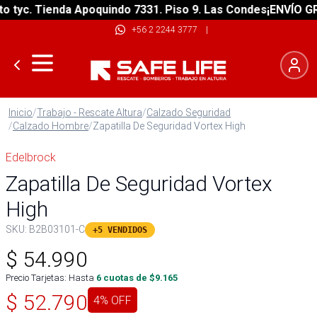
yc. Tienda Apoquindo 7331. Piso 9. Las Condes
¡ENVÍO GRATI
+56 2 2244 3777
|
Inicio
/
Trabajo - Rescate Altura
/
Calzado Seguridad
/
Calzado Hombre
/
Zapatilla De Seguridad Vortex High
Edelbrock
Zapatilla De Seguridad Vortex
High
SKU:
B2B03101-C
+5 VENDIDOS
$
54.990
Precio Tarjetas: Hasta
6
cuotas de $
9.165
$
52.790
4
% OFF