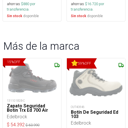
ahorras
$
880
por
ahorras
$
16.720
por
transferencia.
transferencia.
disponible
disponible
Sin stock
Sin stock
Más de la marca
15
%
OFF
59
%
OFF
131101B2B-C
Zapato Seguridad
OUT40846
Botin Trx Ed 700 Air
Botín De Seguridad Ed
103
Edelbrock
Edelbrock
$
54.392
$
63.990