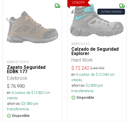
15
%
OFF
ÚLTIMA UNIDAD
B2B051012-C
Calzado de Seguridad
Explorer
Hard Work
B2B062212FE-R
Zapato Seguridad
$
72.242
$
84.990
EDBK 177
en
6
cuotas de $
12.040
sin
Edelbrock
interés
ahorras
$
2.890
por
$
76.990
transferencia.
en
6
cuotas de $
12.832
sin
Disponible
interés
ahorras
$
3.080
por
transferencia.
Disponible