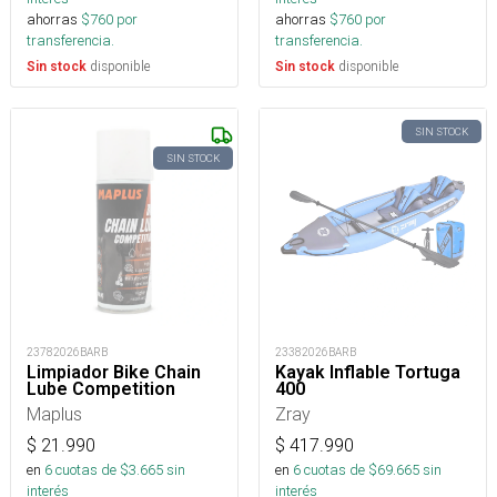
ahorras
$
760
por
ahorras
$
760
por
transferencia.
transferencia.
disponible
disponible
Sin stock
Sin stock
SIN STOCK
SIN STOCK
23782026BARB
23382026BARB
Limpiador Bike Chain
Kayak Inflable Tortuga
Lube Competition
400
Maplus
Zray
$
21.990
$
417.990
en
6
cuotas de $
3.665
sin
en
6
cuotas de $
69.665
sin
interés
interés