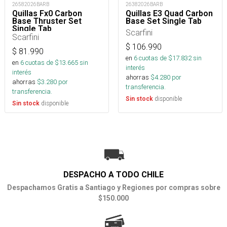
26582026BARB
26382026BARB
Quillas Fx0 Carbon
Quillas E3 Quad Carbon
Base Thruster Set
Base Set Single Tab
Single Tab
Scarfini
Scarfini
$
106.990
$
81.990
en
6
cuotas de $
17.832
sin
en
6
cuotas de $
13.665
sin
interés
interés
ahorras
$
4.280
por
ahorras
$
3.280
por
transferencia.
transferencia.
disponible
Sin stock
disponible
Sin stock
DESPACHO A TODO CHILE
Despachamos Gratis a Santiago y Regiones por compras sobre
$150.000