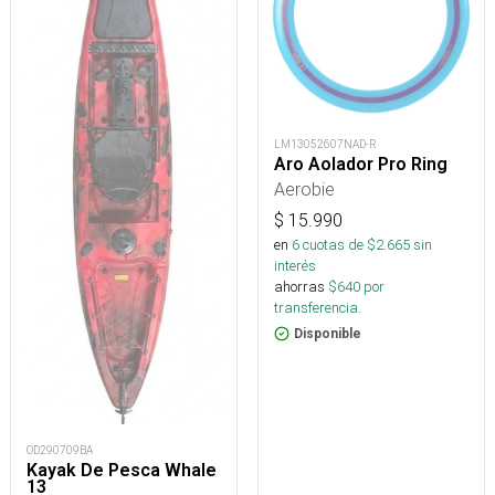
LM13052607NAD-R
Aro Aolador Pro Ring
Aerobie
$
15.990
en
6
cuotas de $
2.665
sin
interés
ahorras
$
640
por
transferencia.
Disponible
OD290709BA
Kayak De Pesca Whale
13