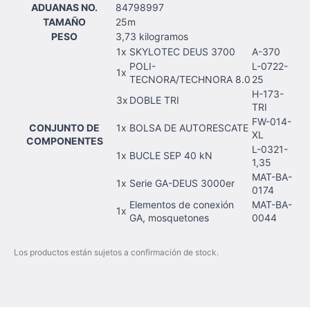
ADUANAS NO.
84798997
TAMAÑO
25m
PESO
3,73 kilogramos
1x
SKYLOTEC DEUS 3700
A-370
POLI-
L-0722-
1x
TECNORA/TECHNORA 8.0
25
H-173-
3x
DOBLE TRI
TRI
FW-014-
CONJUNTO DE
1x
BOLSA DE AUTORESCATE
XL
COMPONENTES
L-0321-
1x
BUCLE SEP 40 kN
1,35
MAT-BA-
1x
Serie GA-DEUS 3000er
0174
Elementos de conexión
MAT-BA-
1x
GA, mosquetones
0044
Los productos están sujetos a confirmación de stock.