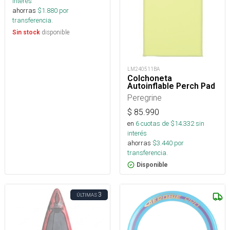
interés
ahorras
$
1.880
por
transferencia.
disponible
Sin stock
LM240511BA
Colchoneta
Autoinflable Perch Pad
Peregrine
$
85.990
en
6
cuotas de $
14.332
sin
interés
ahorras
$
3.440
por
transferencia.
Disponible
3
ÚLTIMAS