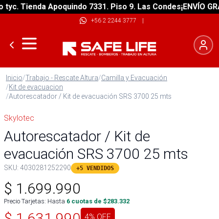
. Tienda Apoquindo 7331. Piso 9. Las Condes
¡ENVÍO GRATIS!
+56 2 2244 3777
|
Inicio
/
Trabajo - Rescate Altura
/
Camilla y Evacuación
/
Kit de evacuacion
/
Autorescatador / Kit de evacuación SRS 3700 25 mts
Skylotec
Autorescatador / Kit de
evacuación SRS 3700 25 mts
SKU:
4030281252290
+5 VENDIDOS
$
1.699.990
Precio Tarjetas: Hasta
6
cuotas de $
283.332
$
1.631.990
4
% OFF