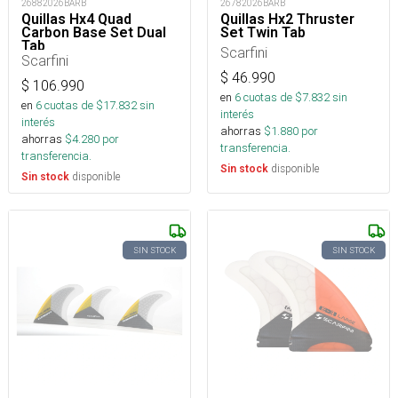
26882026BARB
26782026BARB
Quillas Hx4 Quad
Quillas Hx2 Thruster
Carbon Base Set Dual
Set Twin Tab
Tab
Scarfini
Scarfini
$
46.990
$
106.990
en
6
cuotas de $
7.832
sin
en
6
cuotas de $
17.832
sin
interés
interés
ahorras
$
1.880
por
ahorras
$
4.280
por
transferencia.
transferencia.
disponible
Sin stock
disponible
Sin stock
SIN STOCK
SIN STOCK