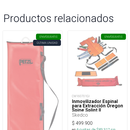
Productos relacionados
ENVÍO
GRATIS
ENVÍO
GRATIS
ÚLTIMA UNIDAD
CM160701GI
Inmovilizador Espinal
para Extracción Oregon
Spine Splint II
Skedco
$
499.900
en
6
cuotas de $
83.317
sin