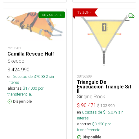
13
%
OFF
ENVÍO
GRATIS
m211201
Camilla Rescue Half
Skedco
$
424.990
en
6
cuotas de $
70.832
sin
OUT36509
Triangulo De
interés
Evacuacion Triangle Sit
ahorras
$
17.000
por
II
transferencia.
Singing Rock
Disponible
$
90.471
$
103.990
en
6
cuotas de $
15.079
sin
interés
ahorras
$
3.620
por
transferencia.
Disponible