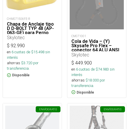
CHM071506FE-R
Chapa de Anclaje tipo
D D-BOLT TYP 48 (AP-
063-GE) para Perno
CM071001
M16 Acero Inox
Skylotec
Cola de Vida – (Y)
Skysafe Pro Flex –
$
92.990
conector 64 ALU ANSI
en
6
cuotas de $
15.498
sin
Skylotec
interés
$
449.900
ahorras
$
3.720
por
transferencia.
en
6
cuotas de $
74.983
sin
interés
Disponible
ahorras
$
18.000
por
transferencia.
Disponible
ENVÍO
GRATIS
ENVÍO
GRATIS