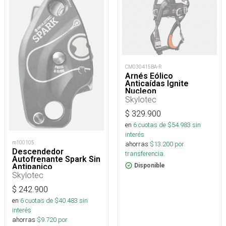
CM030415BA-R
Arnés Eólico
Anticaídas Ignite
Nucleon
Skylotec
$
329.900
en
6
cuotas de $
54.983
sin
interés
m100105
ahorras
$
13.200
por
Descendedor
transferencia.
Autofrenante Spark Sin
Antipanico
Disponible
Skylotec
$
242.900
en
6
cuotas de $
40.483
sin
interés
ahorras
$
9.720
por