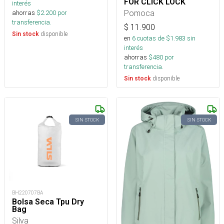
FOR CLICK LOCK
interés
Pomoca
ahorras
$
2.200
por
transferencia.
$
11.900
disponible
Sin stock
en
6
cuotas de $
1.983
sin
interés
ahorras
$
480
por
transferencia.
disponible
Sin stock
SIN STOCK
SIN STOCK
BH220707BA
Bolsa Seca Tpu Dry
Bag
Silva