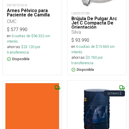
CM150701GI-R
Arnes Pélvico para
LM200707BA
Paciente de Camilla
Brújula De Pulgar Arc
CMC
Jet C Compacta De
Orientación
$
577.990
Silva
en
6
cuotas de $
96.332
sin
$
93.990
interés
en
6
cuotas de $
15.665
sin
ahorras
$
23.120
por
interés
transferencia.
ahorras
$
3.760
por
Disponible
transferencia.
Disponible
2
ÚLTIMAS