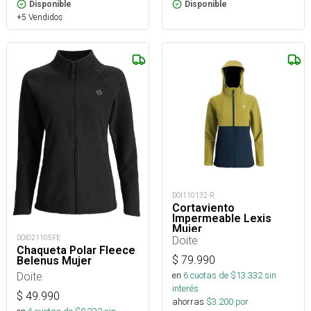
Disponible
Disponible
+5 Vendidos
DOI110132-R
Cortaviento
Impermeable Lexis
Mujer
DOI021105FE
Doite
Chaqueta Polar Fleece
$
79.990
Belenus Mujer
Doite
en
6
cuotas de $
13.332
sin
interés
$
49.990
ahorras
$
3.200
por