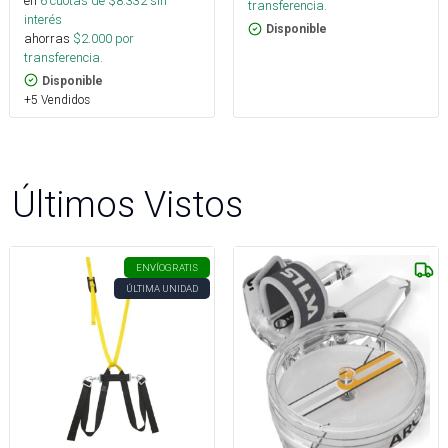
en
6
cuotas de $
8.332
sin
transferencia.
interés
Disponible
ahorras
$
2.000
por
transferencia.
Disponible
+5 Vendidos
Últimos Vistos
ENVÍO
GRATIS
ÚLTIMA UNIDAD