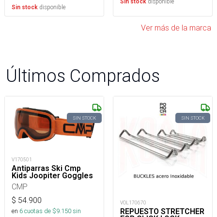
disponible
Sin stock
disponible
Sin stock
Ver más de la marca
Últimos Comprados
SIN STOCK
SIN STOCK
V170501
Antiparras Ski Cmp
Kids Joopiter Goggles
CMP
$
54.900
VOL170670
REPUESTO STRETCHER
en
6
cuotas de $
9.150
sin