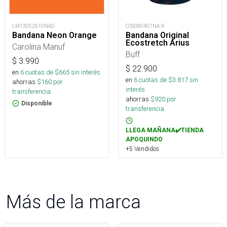
LM13052610NAD
COS080407NA-R
Bandana Neon Orange
Bandana Original
Ecostretch Arius
Carolina Manuf
Buff
$
3.990
$
22.900
en
6
cuotas de $
665
sin interés
en
6
cuotas de $
3.817
sin
ahorras
$
160
por
interés
transferencia.
ahorras
$
920
por
Disponible
transferencia.
LLEGA MAÑANA✔️TIENDA
APOQUINDO
+5 Vendidos
Más de la marca