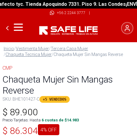
cto tyc. Tienda Apoquindo 7331. Piso 9. Las Condes
¡ENVÍO 
+56 2 2244 3777
|
Inicio
/
Vestimenta Mujer
/
Tercera Capa Mujer
/
Chaqueta Tecnica Mujer
/
Chaqueta Mujer Sin Mangas Reverse
CMP
Chaqueta Mujer Sin Mangas
Reverse
SKU:
BHE101427-C
+5 VENDIDOS
$
89.900
Precio Tarjetas: Hasta
6
cuotas de $
14.983
$
86.304
4
% OFF