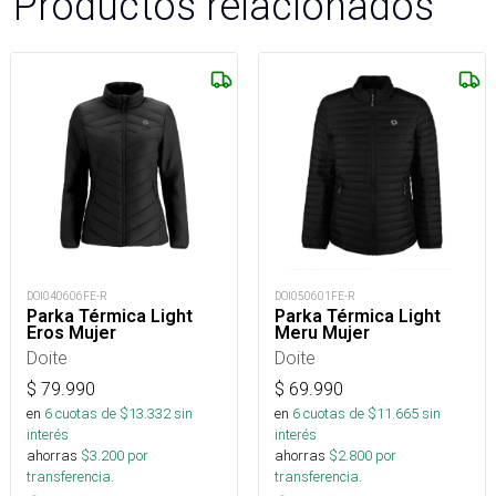
Productos relacionados
DOI040606FE-R
DOI050601FE-R
Parka Térmica Light
Parka Térmica Light
Eros Mujer
Meru Mujer
Doite
Doite
$
79.990
$
69.990
en
6
cuotas de $
13.332
sin
en
6
cuotas de $
11.665
sin
interés
interés
ahorras
$
3.200
por
ahorras
$
2.800
por
transferencia.
transferencia.