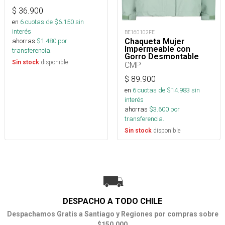
$
36.900
en
6
cuotas de $
6.150
sin
interés
BE160102FE
ahorras
$
1.480
por
Chaqueta Mujer
Impermeable con
transferencia.
Gorro Desmontable
disponible
Sin stock
CMP
$
89.900
en
6
cuotas de $
14.983
sin
interés
ahorras
$
3.600
por
transferencia.
disponible
Sin stock
DESPACHO A TODO CHILE
Despachamos Gratis a Santiago y Regiones por compras sobre
$150.000