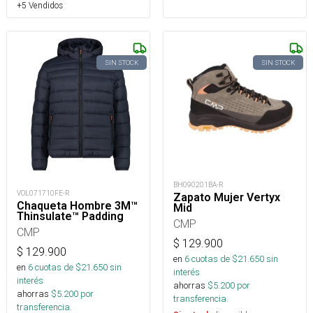
+5 Vendidos
SIN STOCK
SIN STOCK
BH090201BA-R
VOL071710FE-R
Zapato Mujer Vertyx
Chaqueta Hombre 3M™
Mid
Thinsulate™ Padding
CMP
CMP
$
129.900
$
129.900
en
6
cuotas de $
21.650
sin
en
6
cuotas de $
21.650
sin
interés
interés
ahorras
$
5.200
por
ahorras
$
5.200
por
transferencia.
transferencia.