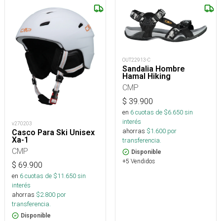
OUT22913-C
Sandalia Hombre
Hamal Hiking
CMP
$
39.900
en
6
cuotas de $
6.650
sin
interés
v270203
ahorras
$
1.600
por
Casco Para Ski Unisex
Xa-1
transferencia.
CMP
Disponible
+5 Vendidos
$
69.900
en
6
cuotas de $
11.650
sin
interés
ahorras
$
2.800
por
transferencia.
Disponible