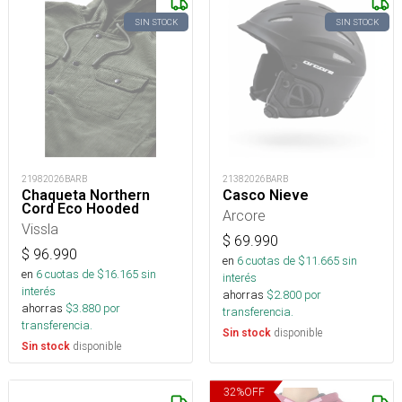
SIN STOCK
SIN STOCK
21982026BARB
21382026BARB
Chaqueta Northern
Casco Nieve
Cord Eco Hooded
Arcore
Vissla
$
69.990
$
96.990
en
6
cuotas de $
11.665
sin
en
6
cuotas de $
16.165
sin
interés
interés
ahorras
$
2.800
por
ahorras
$
3.880
por
transferencia.
transferencia.
disponible
Sin stock
disponible
Sin stock
32
%
OFF