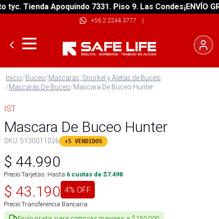
yc. Tienda Apoquindo 7331. Piso 9. Las Condes
¡ENVÍO GRATI
+56 2 2244 3777
|
Inicio
/
Buceo
/
Mascaras, Snorkel y Aletas de Buceo
/
Mascaras De Buceo
/
Mascara De Buceo Hunter
IST
Mascara De Buceo Hunter
SKU:
5130011026
+5 VENDIDOS
$
44.990
Precio Tarjetas: Hasta
6
cuotas de $
7.498
$
43.190
4
% OFF
Precio Transferencia Bancaria
Envío gratis para compras mayores a $150.000