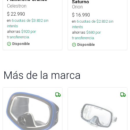
Saturno
Celestron
Orion
$
22.990
$
16.990
en
6
cuotas de $
3.832
sin
en
6
cuotas de $
2.832
sin
interés
interés
ahorras
$
920
por
ahorras
$
680
por
transferencia.
transferencia.
Disponible
Disponible
Más de la marca