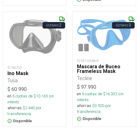
2
3
ÚLTIMAS
ÚLTIMAS
TU181105BA-R
Mascara de Buceo
TC180702
Frameless Mask
Ino Mask
Tecline
Tusa
$
97.990
$
60.990
en
6
cuotas de $
16.332
sin
en
6
cuotas de $
10.165
sin
interés
interés
ahorras
$
3.920
por
ahorras
$
2.440
por
transferencia.
transferencia.
Disponible
Disponible