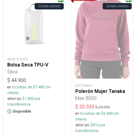
ÚLTIMA UNIDAD
ÚLTIMA UNIDAD
BEH012103FE
Bolsa Seca TPU-V
Silva
$
44.900
OUT37846-C
en
6
cuotas de $
7.483
sin
Polerón Mujer Tanaka
interés
Mas 8000
ahorras
$
1.800
por
transferencia.
$
20.333
$
29.990
Disponible
en
6
cuotas de $
3.389
sin
interés
ahorras
$
810
por
transferencia.