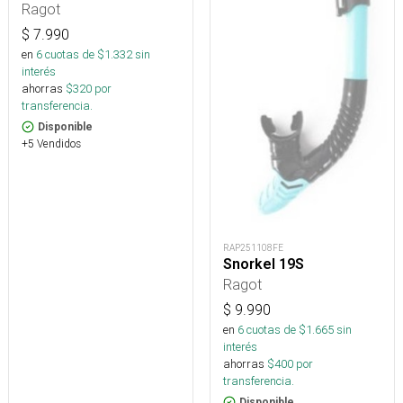
Ragot
$
7.990
en
6
cuotas de $
1.332
sin
interés
ahorras
$
320
por
transferencia.
Disponible
+5 Vendidos
RAP251108FE
Snorkel 19S
Ragot
$
9.990
en
6
cuotas de $
1.665
sin
interés
ahorras
$
400
por
transferencia.
Disponible