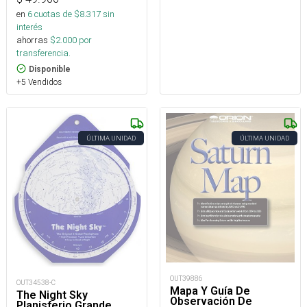
en
6
cuotas de $
8.317
sin
interés
ahorras
$
2.000
por
transferencia.
Disponible
+5 Vendidos
ÚLTIMA UNIDAD
ÚLTIMA UNIDAD
OUT39886
OUT34538-C
Mapa Y Guía De
The Night Sky
Observación De
Planisferio Grande