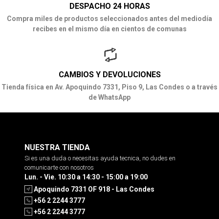
DESPACHO 24 HORAS
Compra miles de productos seleccionados antes del mediodía
recibes en el mismo día en cientos de comunas
CAMBIOS Y DEVOLUCIONES
Tienda física en Av. Apoquindo 7331, Piso 9, Las Condes o a través
de WhatsApp
NUESTRA TIENDA
Si es una duda o necesitas ayuda tecnica, no dudes en
comunicarte con nosotros
Lun. - Vie. 10:30 a 14:30 - 15:00 a 19:00
Apoquindo 7331 OF 918 - Las Condes
+56 2 2244 3777
+56 2 2244 3777