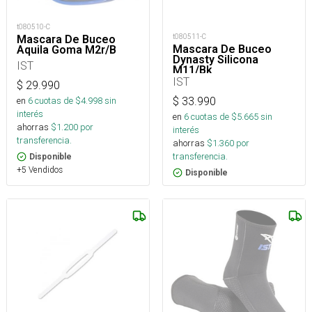
t080510-C
t080511-C
Mascara De Buceo
Mascara De Buceo
Aquila Goma M2r/B
Dynasty Silicona
IST
M11/Bk
IST
$
29.990
$
33.990
en
6
cuotas de $
4.998
sin
interés
en
6
cuotas de $
5.665
sin
ahorras
$
1.200
por
interés
transferencia.
ahorras
$
1.360
por
transferencia.
Disponible
+5 Vendidos
Disponible