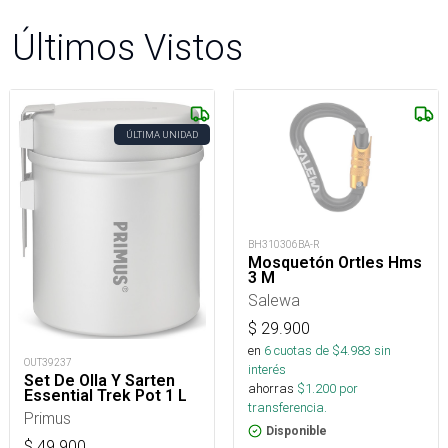
Últimos Vistos
ÚLTIMA UNIDAD
BH310306BA-R
Mosquetón Ortles Hms
3 M
Salewa
$
29.900
en
6
cuotas de $
4.983
sin
OUT39237
interés
Set De Olla Y Sarten
ahorras
$
1.200
por
Essential Trek Pot 1 L
transferencia.
Primus
Disponible
$
49.900