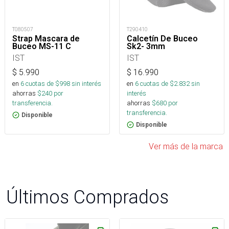
T080507
T290410
Strap Mascara de
Calcetín De Buceo
Buceo MS-11 C
Sk2- 3mm
IST
IST
$
5.990
$
16.990
en
6
cuotas de $
998
sin interés
en
6
cuotas de $
2.832
sin
ahorras
$
240
por
interés
transferencia.
ahorras
$
680
por
transferencia.
Disponible
Disponible
Ver más de la marca
Últimos Comprados