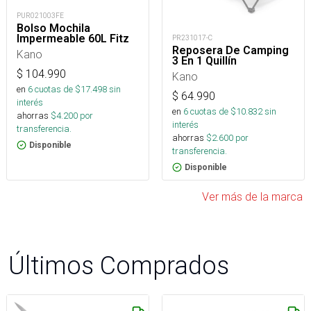
PUR021003FE
Bolso Mochila
Impermeable 60L Fitz
PR231017-C
Reposera De Camping
Kano
3 En 1 Quillín
$
104.990
Kano
en
6
cuotas de $
17.498
sin
$
64.990
interés
en
6
cuotas de $
10.832
sin
ahorras
$
4.200
por
interés
transferencia.
ahorras
$
2.600
por
Disponible
transferencia.
Disponible
Ver más de la marca
Últimos Comprados