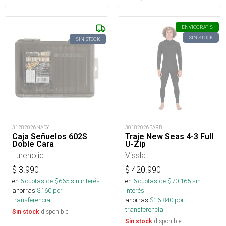
ENVÍO
GRATIS
SIN STOCK
SIN STOCK
31282026NADY
30182026BARB
Caja Señuelos 602S
Traje New Seas 4-3 Full
Doble Cara
U-Zip
Lureholic
Vissla
$
3.990
$
420.990
en
6
cuotas de $
665
sin interés
en
6
cuotas de $
70.165
sin
ahorras
$
160
por
interés
transferencia.
ahorras
$
16.840
por
transferencia.
disponible
Sin stock
disponible
Sin stock