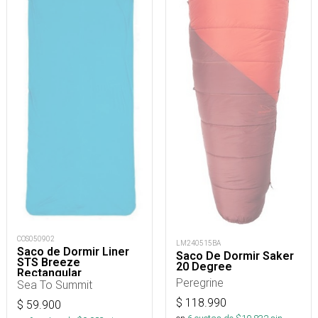
COS050902
LM240515BA
Saco de Dormir Liner
Saco De Dormir Saker
STS Breeze
20 Degree
Rectangular
Peregrine
Sea To Summit
$
118.990
$
59.900