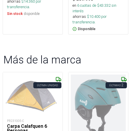
ahorras
$
14.360
por
en
6
cuotas de $
43.332
sin
transferencia.
interés
disponible
Sin stock
ahorras
$
10.400
por
transferencia.
Disponible
Más de la marca
2
ÚLTIMA UNIDAD
ÚLTIMAS
PR231005-C
Carpa Calafquen 6
Personas