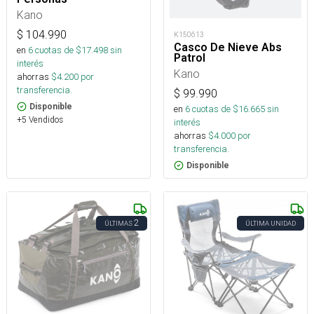
Kano
$
104.990
K150613
Casco De Nieve Abs
en
6
cuotas de $
17.498
sin
Patrol
interés
Kano
ahorras
$
4.200
por
transferencia.
$
99.990
Disponible
en
6
cuotas de $
16.665
sin
+5 Vendidos
interés
ahorras
$
4.000
por
transferencia.
Disponible
2
ÚLTIMAS
ÚLTIMA UNIDAD