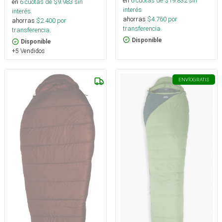
en
6
cuotas de $
19.832
sin
en
6
cuotas de $
9.983
sin
interés
interés
ahorras
$
4.760
por
ahorras
$
2.400
por
transferencia.
transferencia.
Disponible
Disponible
+5 Vendidos
ENVÍO
GRATIS