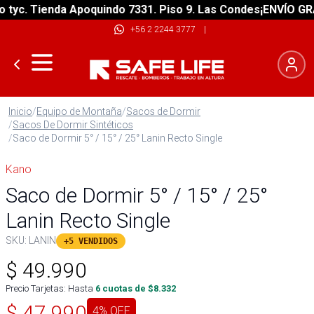
c. Tienda Apoquindo 7331. Piso 9. Las Condes
¡ENVÍO GRATIS
+56 2 2244 3777
|
Inicio
/
Equipo de Montaña
/
Sacos de Dormir
/
Sacos De Dormir Sintéticos
/
Saco de Dormir 5° / 15° / 25° Lanin Recto Single
Kano
Saco de Dormir 5° / 15° / 25°
Lanin Recto Single
SKU:
LANIN
+5 VENDIDOS
$
49.990
Precio Tarjetas: Hasta
6
cuotas de $
8.332
$
47.990
4
% OFF