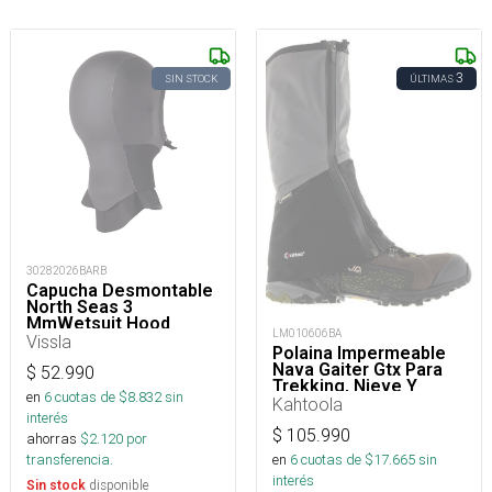
3
SIN STOCK
ÚLTIMAS
30282026BARB
Capucha Desmontable
North Seas 3
MmWetsuit Hood
LM010606BA
Vissla
Polaina Impermeable
Nava Gaiter Gtx Para
$
52.990
Trekking, Nieve Y
en
6
cuotas de $
8.832
sin
Montaña
Kahtoola
interés
$
105.990
ahorras
$
2.120
por
en
6
cuotas de $
17.665
sin
transferencia.
interés
disponible
Sin stock