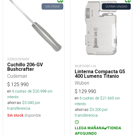
SIN STOCK
ÚLTIMA UNIDAD
32082026NADY
Cuchillo 206-GV
WUB100801JA
Bushcrafter
Linterna Compacta G5
Cudeman
400 Lumens Titanio
Wuben
$
125.990
$
129.990
en
6
cuotas de $
20.998
sin
interés
en
6
cuotas de $
21.665
sin
ahorras
$
5.040
por
interés
transferencia.
ahorras
$
5.200
por
transferencia.
disponible
Sin stock
LLEGA MAÑANA✔️TIENDA
APOQUINDO