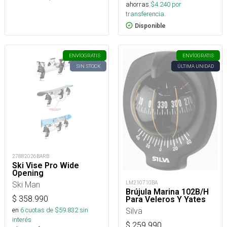
ahorras
$
4.240
por
transferencia.
Disponible
ENVÍO
GRATIS
ENVÍO
GRATIS
SIN STOCK
ÚLTIMA UNIDAD
27882026BARB
Ski Vise Pro Wide
Opening
Ski Man
LM210710BA
Brújula Marina 102B/H
$
358.990
Para Veleros Y Yates
en
6
cuotas de $
59.832
sin
Silva
interés
$
259.990