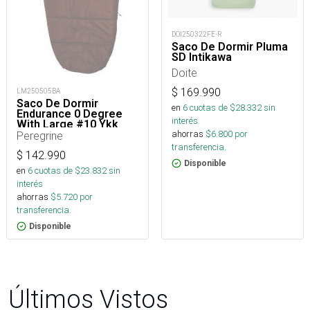
DOI250322FE-R
Saco De Dormir Pluma
SD Intikawa
Doite
$
169.990
LM250505BA
Saco De Dormir
en
6
cuotas de $
28.332
sin
Endurance 0 Degree
interés
With Large #10 Ykk
ahorras
$
6.800
por
Zipper
Peregrine
transferencia.
$
142.990
Disponible
en
6
cuotas de $
23.832
sin
interés
ahorras
$
5.720
por
transferencia.
Disponible
Últimos Vistos